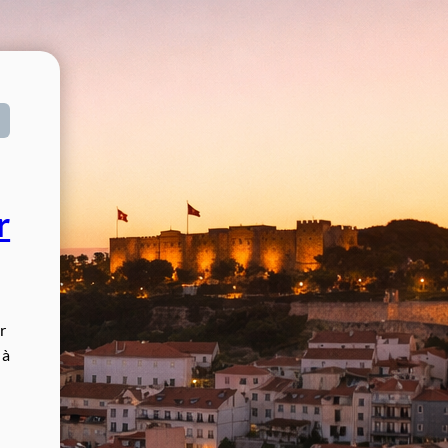
r
r
 à