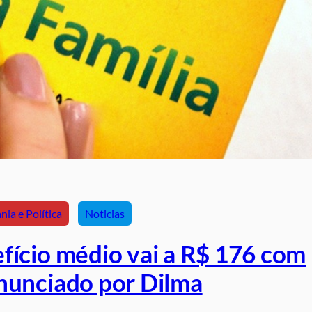
nia e Política
Noticias
efício médio vai a R$ 176 com
anunciado por Dilma