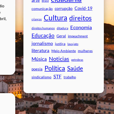
arte
Brasil
dio
Covid-19
corrupção
comunicação
e
Cultura
direitos
ril,
crianças
Economia
direitos humanos
ditadura
Educação
Geral
impeachment
jornalismo
justiça
lava jato
literatura
mulheres
Meio Ambiente
Noticias
Música
petrobras
Política
Saúde
poesia
STF
sindicalismo
trabalho