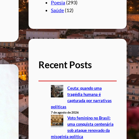
Poesia
(293)
Saúde
(12)
Recent Posts
Ceuta: quando uma
tragédia humana é
capturada por narrativas
políticas
7 de agosto de 2026
Voto feminino no Brasil:
uma conquista centenária
sob ataque renovado da
misoginia política