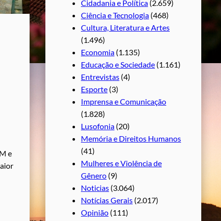
Cidadania e Política
(2.659)
Ciência e Tecnologia
(468)
Cultura, Literatura e Artes
(1.496)
Economia
(1.135)
Educação e Sociedade
(1.161)
Entrevistas
(4)
Esporte
(3)
Imprensa e Comunicação
(1.828)
Lusofonia
(20)
Memória e Direitos Humanos
(41)
HM e
Mulheres e Violência de
aior
Gênero
(9)
Noticias
(3.064)
Notícias Gerais
(2.017)
Opinião
(111)