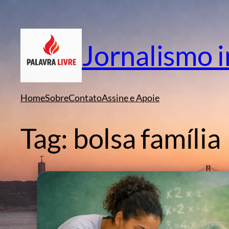
Pular
para
o
Jornalismo 
conteúdo
Home
Sobre
Contato
Assine e Apoie
Tag:
bolsa família