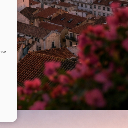
ense
a