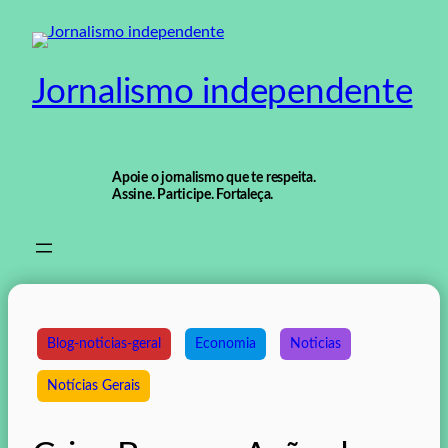
Pular
para
o
Jornalismo independente
conteúdo
Apoie o jornalismo que te respeita.
Assine. Participe. Fortaleça.
Blog-noticias-geral
Economia
Noticias
Notícias Gerais