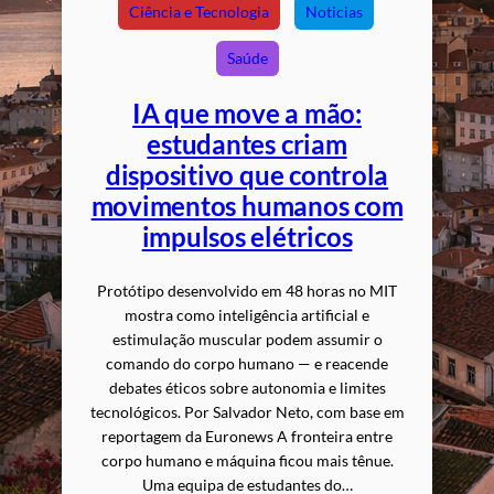
Ciência e Tecnologia
Noticias
Saúde
IA que move a mão:
estudantes criam
dispositivo que controla
movimentos humanos com
impulsos elétricos
Protótipo desenvolvido em 48 horas no MIT
mostra como inteligência artificial e
estimulação muscular podem assumir o
comando do corpo humano — e reacende
debates éticos sobre autonomia e limites
tecnológicos. Por Salvador Neto, com base em
reportagem da Euronews A fronteira entre
corpo humano e máquina ficou mais tênue.
Uma equipa de estudantes do…