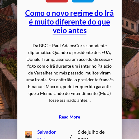
Como o novo regime do Irã
é muito diferente do que
veio antes
Da BBC – Paul AdamsCorrespondente
diplomático Quando o presidente dos EUA,
Donald Trump, assinou um acordo de cessar-
fogo com o Irã durante um jantar no Palácio
de Versalhes no mês passado, muitos viram
uma ironia. Seu anfitrião, o presidente francês
Emanuel Macron, pode ter querido garantir
que o Memorando de Entendimento (MoU)
fosse assinado antes…
Read More
Salvador
6 de julho de
/