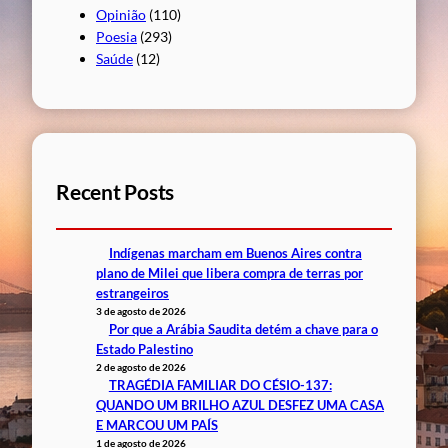
Opinião
(110)
Poesia
(293)
Saúde
(12)
Recent Posts
Indígenas marcham em Buenos Aires contra
plano de Milei que libera compra de terras por
estrangeiros
3 de agosto de 2026
Por que a Arábia Saudita detém a chave para o
Estado Palestino
2 de agosto de 2026
TRAGÉDIA FAMILIAR DO CÉSIO-137:
QUANDO UM BRILHO AZUL DESFEZ UMA CASA
E MARCOU UM PAÍS
1 de agosto de 2026