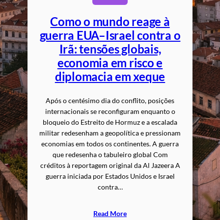
Como o mundo reage à
guerra EUA–Israel contra o
Irã: tensões globais,
economia em risco e
diplomacia em xeque
Após o centésimo dia do conflito, posições
internacionais se reconfiguram enquanto o
bloqueio do Estreito de Hormuz e a escalada
militar redesenham a geopolítica e pressionam
economias em todos os continentes. A guerra
que redesenha o tabuleiro global Com
créditos à reportagem original da Al Jazeera A
guerra iniciada por Estados Unidos e Israel
contra…
Read More