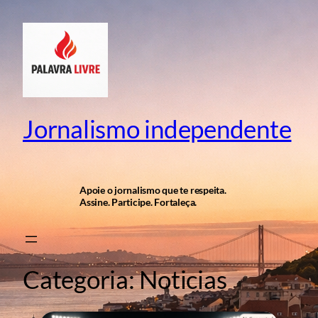
Pular
para
o
conteúdo
Jornalismo independente
Apoie o jornalismo que te respeita.
Assine. Participe. Fortaleça.
Categoria:
Noticias