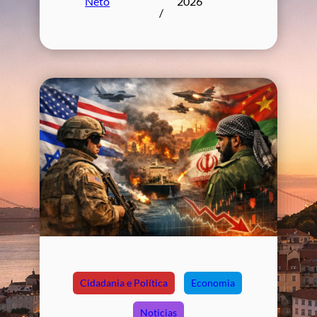
Neto
2026
/
Cidadania e Política
Economia
Noticias