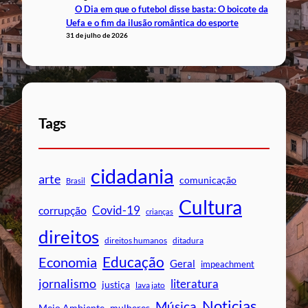
O Dia em que o futebol disse basta: O boicote da
Uefa e o fim da ilusão romântica do esporte
31 de julho de 2026
Tags
cidadania
arte
comunicação
Brasil
Cultura
Covid-19
corrupção
crianças
direitos
direitos humanos
ditadura
Educação
Economia
Geral
impeachment
jornalismo
literatura
justiça
lava jato
Noticias
Música
mulheres