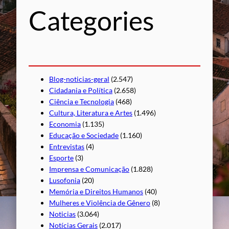
s
Categories
a
r
Blog-noticias-geral
(2.547)
Cidadania e Política
(2.658)
Ciência e Tecnologia
(468)
Cultura, Literatura e Artes
(1.496)
Economia
(1.135)
Educação e Sociedade
(1.160)
Entrevistas
(4)
Esporte
(3)
Imprensa e Comunicação
(1.828)
Lusofonia
(20)
Memória e Direitos Humanos
(40)
Mulheres e Violência de Gênero
(8)
Noticias
(3.064)
Notícias Gerais
(2.017)