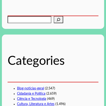
P
e
s
q
u
i
s
Categories
a
r
Blog-noticias-geral
(2.547)
Cidadania e Política
(2.659)
Ciência e Tecnologia
(469)
Cultura, Literatura e Artes
(1.496)