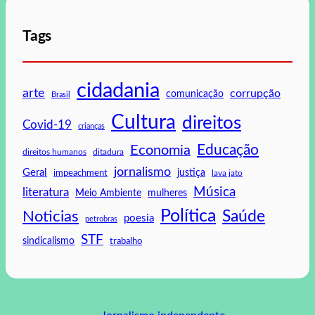
Tags
cidadania
arte
corrupção
comunicação
Brasil
Cultura
direitos
Covid-19
crianças
Educação
Economia
direitos humanos
ditadura
jornalismo
Geral
impeachment
justiça
lava jato
Música
literatura
mulheres
Meio Ambiente
Política
Saúde
Noticias
poesia
petrobras
STF
sindicalismo
trabalho