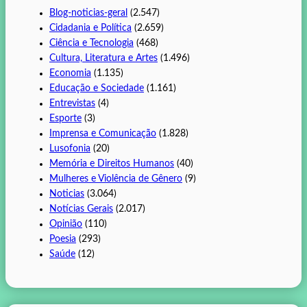
Blog-noticias-geral
(2.547)
Cidadania e Política
(2.659)
Ciência e Tecnologia
(468)
Cultura, Literatura e Artes
(1.496)
Economia
(1.135)
Educação e Sociedade
(1.161)
Entrevistas
(4)
Esporte
(3)
Imprensa e Comunicação
(1.828)
Lusofonia
(20)
Memória e Direitos Humanos
(40)
Mulheres e Violência de Gênero
(9)
Noticias
(3.064)
Notícias Gerais
(2.017)
Opinião
(110)
Poesia
(293)
Saúde
(12)