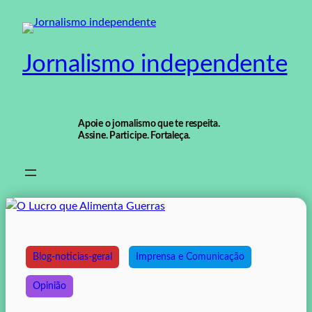
Pular
para
o
Jornalismo independente
conteúdo
Apoie o jornalismo que te respeita.
Assine. Participe. Fortaleça.
Blog-noticias-geral
Imprensa e Comunicação
Opinião