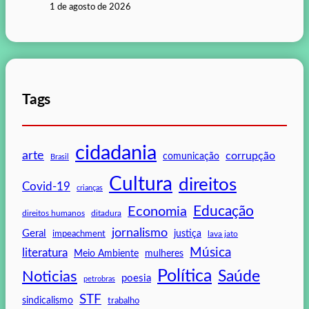
1 de agosto de 2026
Tags
cidadania
arte
corrupção
comunicação
Brasil
Cultura
direitos
Covid-19
crianças
Educação
Economia
direitos humanos
ditadura
jornalismo
Geral
impeachment
justiça
lava jato
Música
literatura
mulheres
Meio Ambiente
Política
Saúde
Noticias
poesia
petrobras
STF
sindicalismo
trabalho