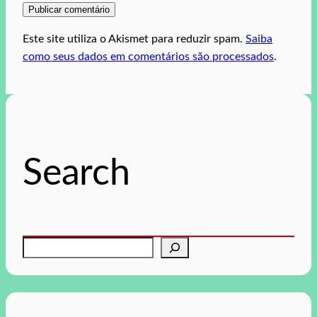
Este site utiliza o Akismet para reduzir spam.
Saiba
como seus dados em comentários são processados
.
Search
P
e
s
q
u