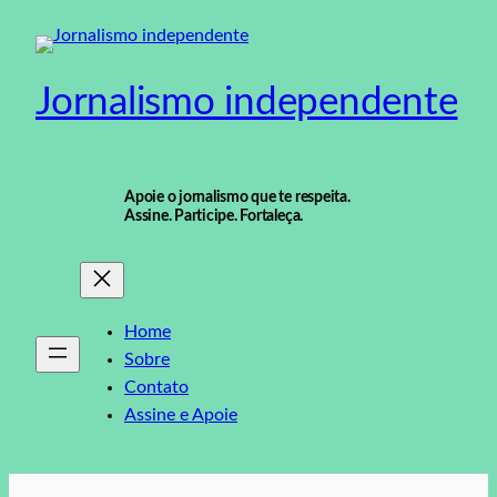
Pular
para
o
Jornalismo independente
conteúdo
Apoie o jornalismo que te respeita.
Assine. Participe. Fortaleça.
Home
Sobre
Contato
Assine e Apoie