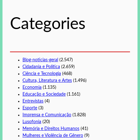
i
s
Categories
a
r
Blog-noticias-geral
(2.547)
Cidadania e Política
(2.659)
Ciência e Tecnologia
(468)
Cultura, Literatura e Artes
(1.496)
Economia
(1.135)
Educação e Sociedade
(1.161)
Entrevistas
(4)
Esporte
(3)
Imprensa e Comunicação
(1.828)
Lusofonia
(20)
Memória e Direitos Humanos
(41)
Mulheres e Violência de Gênero
(9)