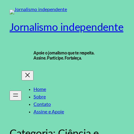
Pular
para
o
Jornalismo independente
conteúdo
Apoie o jornalismo que te respeita.
Assine. Participe. Fortaleça.
Home
Sobre
Contato
Assine e Apoie
Categoria:
Ciência e