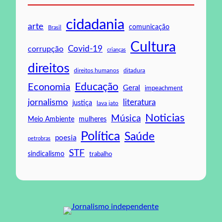
cidadania
arte
comunicação
Brasil
Cultura
Covid-19
corrupção
crianças
direitos
direitos humanos
ditadura
Educação
Economia
Geral
impeachment
jornalismo
literatura
justiça
lava jato
Noticias
Música
mulheres
Meio Ambiente
Política
Saúde
poesia
petrobras
STF
sindicalismo
trabalho