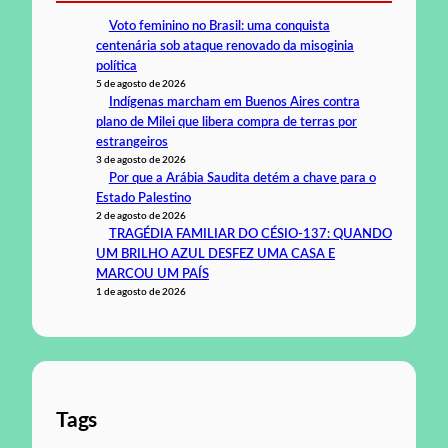
Voto feminino no Brasil: uma conquista
centenária sob ataque renovado da misoginia
política
5 de agosto de 2026
Indígenas marcham em Buenos Aires contra
plano de Milei que libera compra de terras por
estrangeiros
3 de agosto de 2026
Por que a Arábia Saudita detém a chave para o
Estado Palestino
2 de agosto de 2026
TRAGÉDIA FAMILIAR DO CÉSIO-137: QUANDO
UM BRILHO AZUL DESFEZ UMA CASA E
MARCOU UM PAÍS
1 de agosto de 2026
Tags