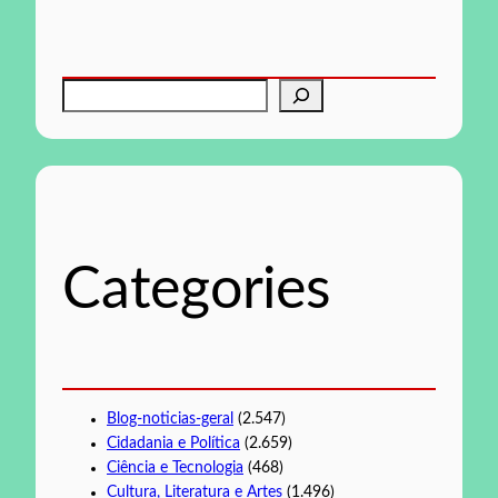
P
e
s
q
u
i
s
Categories
a
r
Blog-noticias-geral
(2.547)
Cidadania e Política
(2.659)
Ciência e Tecnologia
(468)
Cultura, Literatura e Artes
(1.496)