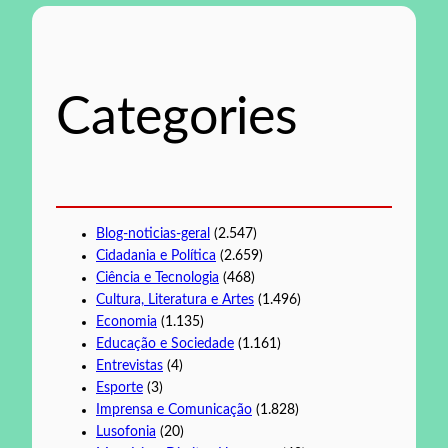
q
u
i
s
Categories
a
r
Blog-noticias-geral
(2.547)
Cidadania e Política
(2.659)
Ciência e Tecnologia
(468)
Cultura, Literatura e Artes
(1.496)
Economia
(1.135)
Educação e Sociedade
(1.161)
Entrevistas
(4)
Esporte
(3)
Imprensa e Comunicação
(1.828)
Lusofonia
(20)