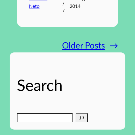
/
Neto
2014
/
Older Posts
→
Search
P
e
s