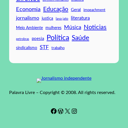
Educação
Economia
Geral
impeachment
jornalismo
literatura
justiça
lava jato
Noticias
Música
mulheres
Meio Ambiente
Política
Saúde
poesia
petrobras
STF
sindicalismo
trabalho
Palavra Livre – Copyright © 2008. All rights reserved.
Facebook
WordPress
#
Instagram