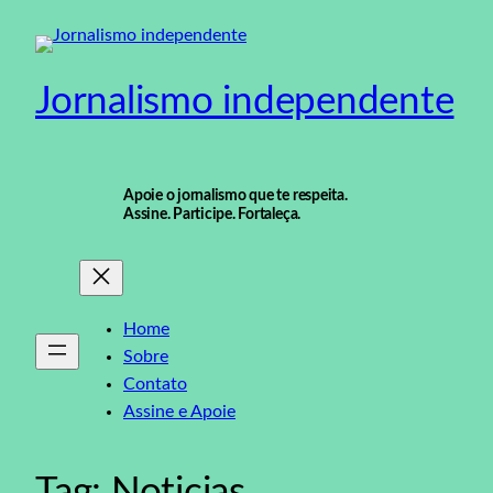
Pular
para
o
Jornalismo independente
conteúdo
Apoie o jornalismo que te respeita.
Assine. Participe. Fortaleça.
Home
Sobre
Contato
Assine e Apoie
Tag:
Noticias