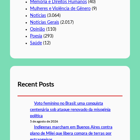
Memória e Direitos Humanos
(40)
Mulheres e Violência de Gênero
(9)
Noticias
(3.064)
Notícias Gerais
(2.017)
Opinião
(110)
Poesia
(293)
Saúde
(12)
Recent Posts
Voto feminino no Brasil: uma conquista
centenária sob ataque renovado da misoginia
política
5 de agosto de 2026
Indígenas marcham em Buenos Aires contra
plano de Milei que libera compra de terras por
estrangeiros