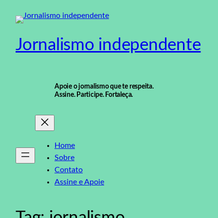
Pular
para
o
Jornalismo independente
conteúdo
Apoie o jornalismo que te respeita.
Assine. Participe. Fortaleça.
Home
Sobre
Contato
Assine e Apoie
Tag:
jornalismo