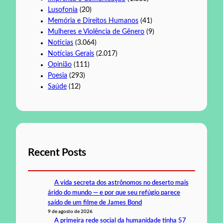
Lusofonia
(20)
Memória e Direitos Humanos
(41)
Mulheres e Violência de Gênero
(9)
Noticias
(3.064)
Notícias Gerais
(2.017)
Opinião
(111)
Poesia
(293)
Saúde
(12)
Recent Posts
A vida secreta dos astrônomos no deserto mais
árido do mundo — e por que seu refúgio parece
saído de um filme de James Bond
9 de agosto de 2026
A primeira rede social da humanidade tinha 57