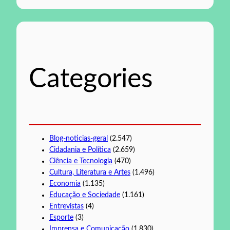
e
s
q
u
i
s
Categories
a
r
Blog-noticias-geral
(2.547)
Cidadania e Política
(2.659)
Ciência e Tecnologia
(470)
Cultura, Literatura e Artes
(1.496)
Economia
(1.135)
Educação e Sociedade
(1.161)
Entrevistas
(4)
Esporte
(3)
Imprensa e Comunicação
(1.830)