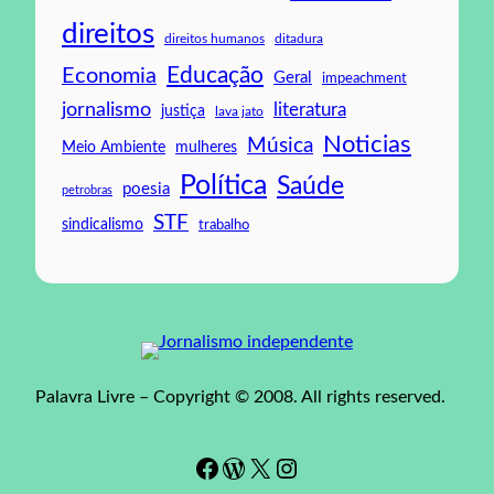
direitos
direitos humanos
ditadura
Educação
Economia
Geral
impeachment
jornalismo
literatura
justiça
lava jato
Noticias
Música
mulheres
Meio Ambiente
Política
Saúde
poesia
petrobras
STF
sindicalismo
trabalho
Palavra Livre – Copyright © 2008. All rights reserved.
Facebook
WordPress
#
Instagram