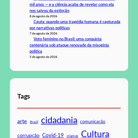
mil anos — e a ciência acaba de revelar como ela
nos salvou da extinção
8 de agosto de 2026
Ceuta: quando uma tragédia humana é capturada
por narrativas políticas
7 de agosto de 2026
Voto feminino no Brasil: uma conquista
centenária sob ataque renovado da misoginia
política
5 de agosto de 2026
Tags
cidadania
arte
comunicação
Brasil
Cultura
Covid-19
corrupção
crianças