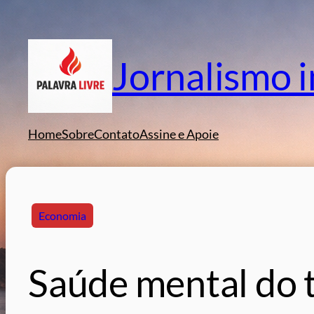
Pular
para
o
Jornalismo 
conteúdo
Home
Sobre
Contato
Assine e Apoie
Economia
Saúde mental do 