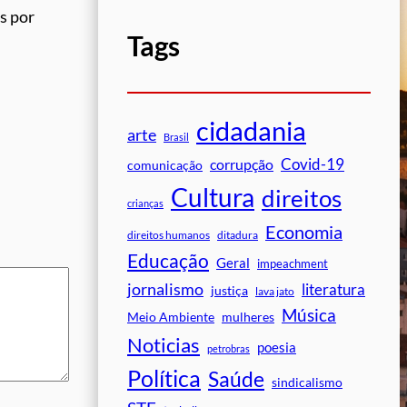
s por
Tags
cidadania
arte
Brasil
Covid-19
corrupção
comunicação
Cultura
direitos
crianças
Economia
direitos humanos
ditadura
Educação
Geral
impeachment
jornalismo
literatura
justiça
lava jato
Música
mulheres
Meio Ambiente
Noticias
poesia
petrobras
Política
Saúde
sindicalismo