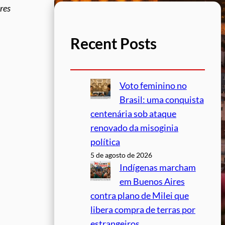
res
Recent Posts
Voto feminino no
Brasil: uma conquista
centenária sob ataque
renovado da misoginia
política
5 de agosto de 2026
Indígenas marcham
em Buenos Aires
contra plano de Milei que
libera compra de terras por
estrangeiros