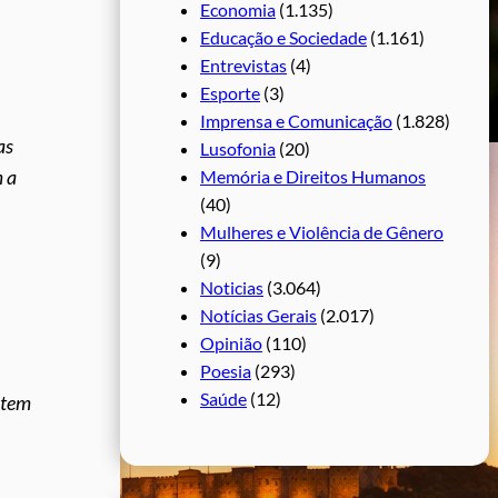
Economia
(1.135)
Educação e Sociedade
(1.161)
Entrevistas
(4)
Esporte
(3)
Imprensa e Comunicação
(1.828)
as
Lusofonia
(20)
m a
Memória e Direitos Humanos
(40)
Mulheres e Violência de Gênero
(9)
Noticias
(3.064)
Notícias Gerais
(2.017)
Opinião
(110)
Poesia
(293)
Saúde
(12)
 tem