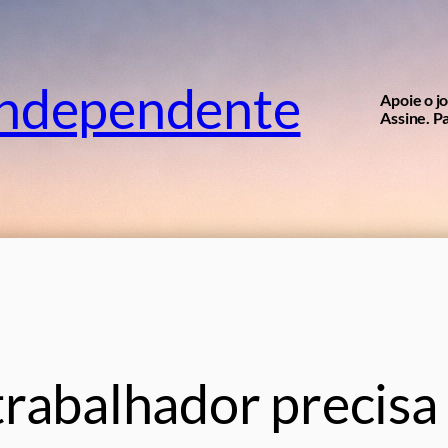
independente
Apoie o j
Assine. Pa
trabalhador precisa