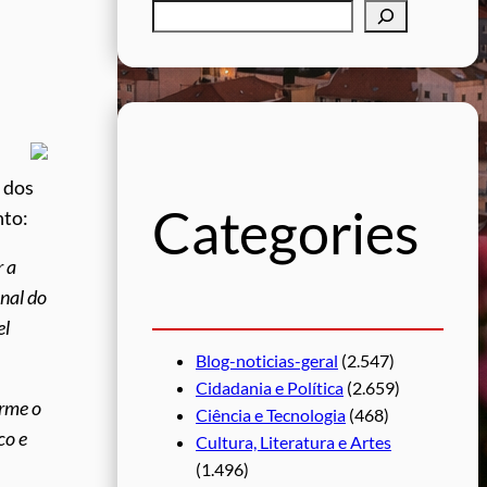
P
e
s
q
u
i
 dos
s
Categories
nto:
a
r
r a
nal do
el
Blog-noticias-geral
(2.547)
Cidadania e Política
(2.659)
orme o
Ciência e Tecnologia
(468)
co e
Cultura, Literatura e Artes
(1.496)