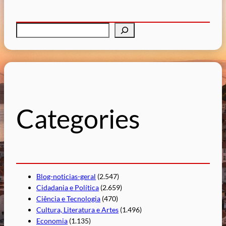
P
e
s
q
u
i
s
Categories
a
r
Blog-noticias-geral
(2.547)
Cidadania e Política
(2.659)
Ciência e Tecnologia
(470)
Cultura, Literatura e Artes
(1.496)
Economia
(1.135)