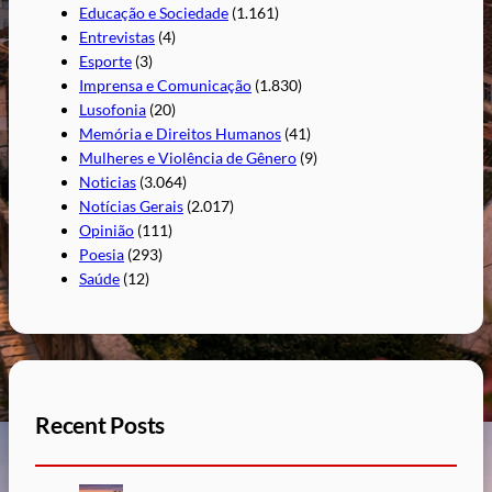
Educação e Sociedade
(1.161)
Entrevistas
(4)
Esporte
(3)
Imprensa e Comunicação
(1.830)
Lusofonia
(20)
Memória e Direitos Humanos
(41)
Mulheres e Violência de Gênero
(9)
Noticias
(3.064)
Notícias Gerais
(2.017)
Opinião
(111)
Poesia
(293)
Saúde
(12)
Recent Posts