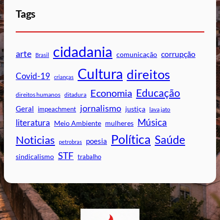
Tags
cidadania
arte
corrupção
comunicação
Brasil
Cultura
direitos
Covid-19
crianças
Educação
Economia
direitos humanos
ditadura
jornalismo
Geral
impeachment
justiça
lava jato
Música
literatura
mulheres
Meio Ambiente
Política
Saúde
Noticias
poesia
petrobras
STF
sindicalismo
trabalho