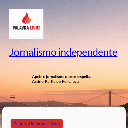
Pular
para
o
conteúdo
Jornalismo independente
Apoie o jornalismo que te respeita.
Assine. Participe. Fortaleça.
Cultura, Literatura e Artes