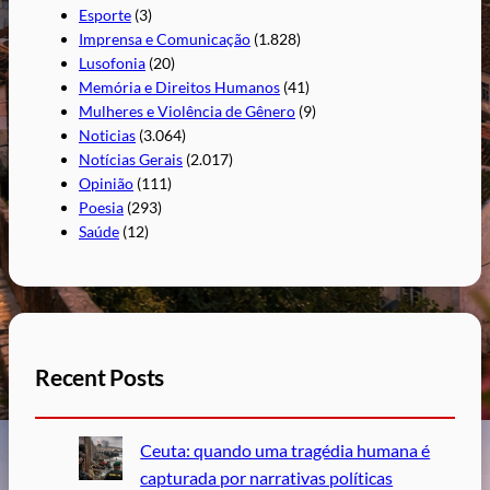
Esporte
(3)
Imprensa e Comunicação
(1.828)
Lusofonia
(20)
Memória e Direitos Humanos
(41)
Mulheres e Violência de Gênero
(9)
Noticias
(3.064)
Notícias Gerais
(2.017)
Opinião
(111)
Poesia
(293)
Saúde
(12)
Recent Posts
Ceuta: quando uma tragédia humana é
capturada por narrativas políticas