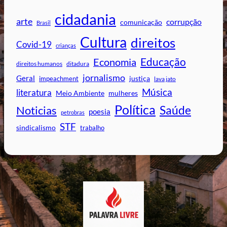
cidadania
arte
corrupção
comunicação
Brasil
Cultura
direitos
Covid-19
crianças
Educação
Economia
direitos humanos
ditadura
jornalismo
Geral
impeachment
justiça
lava jato
Música
literatura
mulheres
Meio Ambiente
Política
Saúde
Noticias
poesia
petrobras
STF
sindicalismo
trabalho