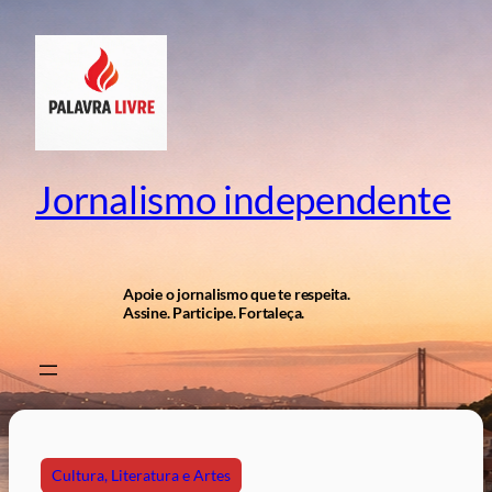
Pular
para
o
conteúdo
Jornalismo independente
Apoie o jornalismo que te respeita.
Assine. Participe. Fortaleça.
Cultura, Literatura e Artes