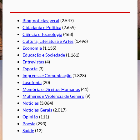
Blog-noticias-geral
(2.547)
Cidadania e Política
(2.659)
Ciência e Tecnologia
(468)
Cultura, Literatura e Artes
(1.496)
Economia
(1.135)
Educação e Sociedade
(1.161)
Entrevistas
(4)
Esporte
(3)
Imprensa e Comunicação
(1.828)
Lusofonia
(20)
Memória e Direitos Humanos
(41)
Mulheres e Violência de Gênero
(9)
Noticias
(3.064)
Notícias Gerais
(2.017)
Opinião
(111)
Poesia
(293)
Saúde
(12)