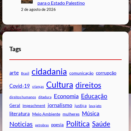
para o Estado Palestino
2 de agosto de 2026
Tags
cidadania
arte
corrupção
comunicação
Brasil
Cultura
direitos
Covid-19
crianças
Educação
Economia
direitos humanos
ditadura
jornalismo
Geral
impeachment
justiça
lava jato
Música
literatura
mulheres
Meio Ambiente
Política
Saúde
Noticias
poesia
petrobras