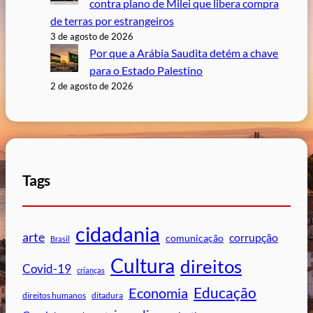
contra plano de Milei que libera compra
de terras por estrangeiros
3 de agosto de 2026
Por que a Arábia Saudita detém a chave
para o Estado Palestino
2 de agosto de 2026
Tags
cidadania
arte
corrupção
comunicação
Brasil
Cultura
direitos
Covid-19
crianças
Educação
Economia
direitos humanos
ditadura