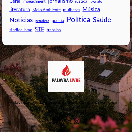
jornalismo
Geral
impeachment
justiça
lava jato
Música
literatura
mulheres
Meio Ambiente
Política
Saúde
Noticias
poesia
petrobras
STF
sindicalismo
trabalho
Palavra Livre – Copyright © 2008. All rights reserved.
Facebook
WordPress
#
Instagram