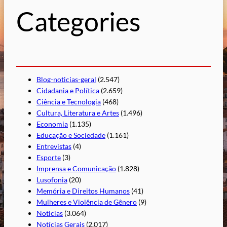
s
Categories
a
r
Blog-noticias-geral
(2.547)
Cidadania e Política
(2.659)
Ciência e Tecnologia
(468)
Cultura, Literatura e Artes
(1.496)
Economia
(1.135)
Educação e Sociedade
(1.161)
Entrevistas
(4)
Esporte
(3)
Imprensa e Comunicação
(1.828)
Lusofonia
(20)
Memória e Direitos Humanos
(41)
Mulheres e Violência de Gênero
(9)
Noticias
(3.064)
Notícias Gerais
(2.017)