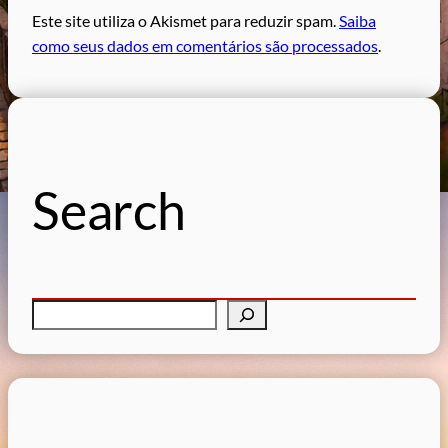
Este site utiliza o Akismet para reduzir spam.
Saiba
como seus dados em comentários são processados
.
Search
P
e
s
q
u
i