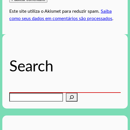
Este site utiliza o Akismet para reduzir spam.
Saiba
como seus dados em comentários são processados
.
Search
P
e
s
q
u