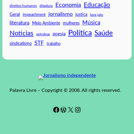
Educação
Economia
direitos humanos
ditadura
jornalismo
Geral
impeachment
justiça
lava jato
Música
literatura
mulheres
Meio Ambiente
Política
Saúde
Noticias
poesia
petrobras
STF
sindicalismo
trabalho
Palavra Livre – Copyright © 2008. All rights reserved.
Facebook
WordPress
#
Instagram