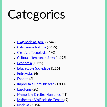
i
s
Categories
a
r
Blog-noticias-geral
(2.547)
Cidadania e Política
(2.659)
Ciência e Tecnologia
(470)
Cultura, Literatura e Artes
(1.496)
Economia
(1.135)
Educação e Sociedade
(1.161)
Entrevistas
(4)
Esporte
(3)
Imprensa e Comunicação
(1.830)
Lusofonia
(20)
Memória e Direitos Humanos
(41)
Mulheres e Violência de Gênero
(9)
Noticias
(3.064)