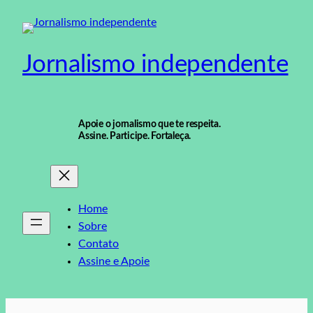
Pular
para
o
Jornalismo independente
conteúdo
Apoie o jornalismo que te respeita.
Assine. Participe. Fortaleça.
Home
Sobre
Contato
Assine e Apoie