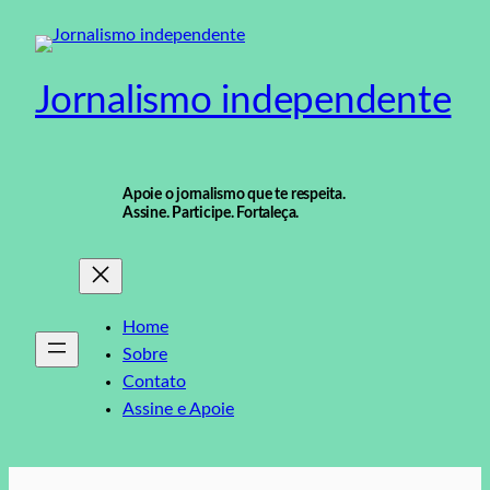
Pular
para
o
Jornalismo independente
conteúdo
Apoie o jornalismo que te respeita.
Assine. Participe. Fortaleça.
Home
Sobre
Contato
Assine e Apoie