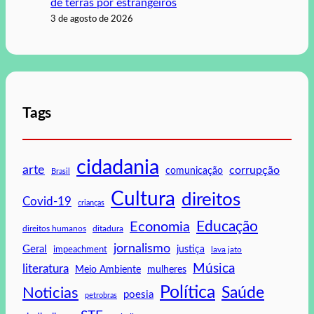
de terras por estrangeiros
3 de agosto de 2026
Tags
cidadania
arte
corrupção
comunicação
Brasil
Cultura
direitos
Covid-19
crianças
Educação
Economia
direitos humanos
ditadura
jornalismo
Geral
impeachment
justiça
lava jato
Música
literatura
mulheres
Meio Ambiente
Política
Saúde
Noticias
poesia
petrobras