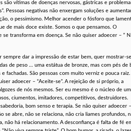
as são vítimas de doenças nervosas, gástricas e problema
es”. Pessoas negativas não enxergam soluções e aument
ão, o pessimismo. Melhor acender o fósforo que lament
que de mais doce existe. Somos o que pensamos. O
e se transforma em doença. Se não quiser adoecer – ” 
er sempre dar a impressão de estar bem, quer mostrar-s
ladas de peso … uma estátua de bronze, mas com pés de 
 e fachadas. São pessoas com muito verniz e pouca raiz.
uiser adoecer – “Aceite-se”. A rejeição de si próprio, a
 algozes de nós mesmos. Ser eu mesmo é o núcleo de u
sos, ciumentos, imitadores, competitivos, destruidores.
, é sabedoria, bom senso e terapia. Se não quiser adoecer 
o se abre, não se relaciona, não cria liames profundos, 
, não há relacionamento. A desconfiança é falta de fé em
“Não viva sempre triste”. O bom humor, a risada, o lazer