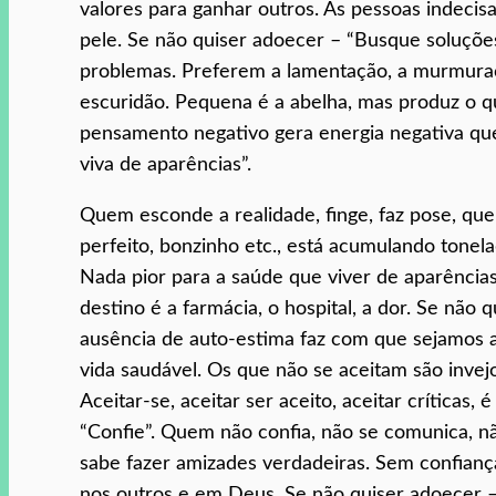
valores para ganhar outros. As pessoas indecis
pele. Se não quiser adoecer – “Busque soluçõ
problemas. Preferem a lamentação, a murmuraç
escuridão. Pequena é a abelha, mas produz o 
pensamento negativo gera energia negativa qu
viva de aparências”.
Quem esconde a realidade, finge, faz pose, qu
perfeito, bonzinho etc., está acumulando tone
Nada pior para a saúde que viver de aparências
destino é a farmácia, o hospital, a dor. Se não q
ausência de auto-estima faz com que sejamos
vida saudável. Os que não se aceitam são invejo
Aceitar-se, aceitar ser aceito, aceitar críticas
“Confie”. Quem não confia, não se comunica, nã
sabe fazer amizades verdadeiras. Sem confiança
nos outros e em Deus. Se não quiser adoecer – 