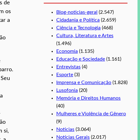
s de
am os
Blog-noticias-geral
(2.547)
Cidadania e Política
(2.659)
ar a
Ciência e Tecnologia
(468)
Cultura, Literatura e Artes
Não
(1.496)
Economia
(1.135)
Educação e Sociedade
(1.161)
e
Entrevistas
(4)
barro.
Esporte
(3)
 Seu
Imprensa e Comunicação
(1.828)
Lusofonia
(20)
ma
Memória e Direitos Humanos
(40)
–
Mulheres e Violência de Gênero
(9)
não
Noticias
(3.064)
 si,
Notícias Gerais
(2.017)
, a