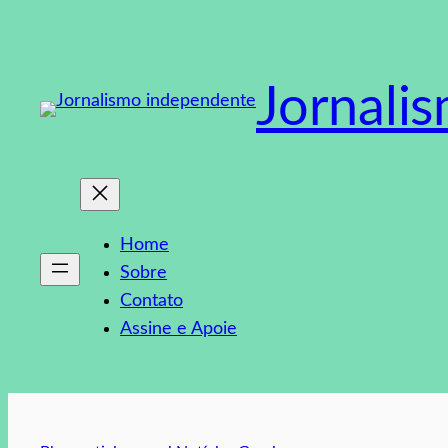
Pular
para
o
Jornali
conteúdo
Home
Sobre
Contato
Assine e Apoie