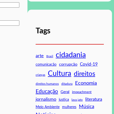
Tags
cidadania
arte
Brasil
Covid-19
corrupção
comunicação
Cultura
direitos
crianças
Economia
direitos humanos
ditadura
Educação
Geral
impeachment
jornalismo
literatura
justiça
lava jato
Música
mulheres
Meio Ambiente