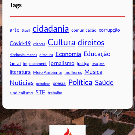
Tags
cidadania
arte
corrupção
comunicação
Brasil
Cultura
direitos
Covid-19
crianças
Educação
Economia
direitos humanos
ditadura
jornalismo
Geral
impeachment
justiça
lava jato
Música
literatura
mulheres
Meio Ambiente
Política
Saúde
Noticias
poesia
petrobras
STF
sindicalismo
trabalho