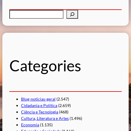
P
e
s
q
u
i
s
Categories
a
r
Blog-noticias-geral
(2.547)
Cidadania e Política
(2.659)
Ciência e Tecnologia
(468)
Cultura, Literatura e Artes
(1.496)
Economia
(1.135)