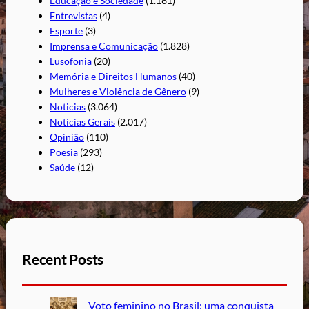
Educação e Sociedade
(1.161)
Entrevistas
(4)
Esporte
(3)
Imprensa e Comunicação
(1.828)
Lusofonia
(20)
Memória e Direitos Humanos
(40)
Mulheres e Violência de Gênero
(9)
Noticias
(3.064)
Notícias Gerais
(2.017)
Opinião
(110)
Poesia
(293)
Saúde
(12)
Recent Posts
Voto feminino no Brasil: uma conquista