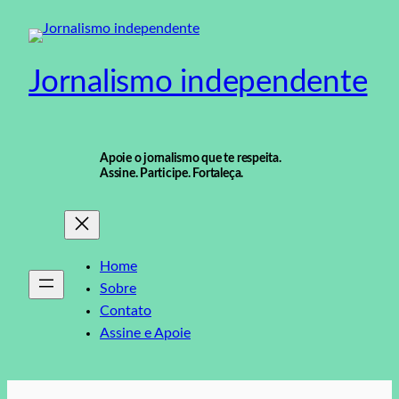
Pular
para
o
Jornalismo independente
conteúdo
Apoie o jornalismo que te respeita.
Assine. Participe. Fortaleça.
Home
Sobre
Contato
Assine e Apoie