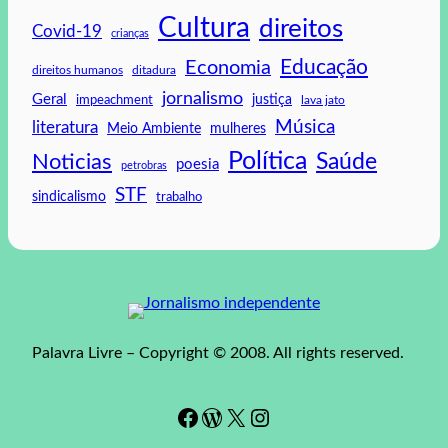
Cultura
direitos
Covid-19
crianças
Educação
Economia
direitos humanos
ditadura
jornalismo
Geral
impeachment
justiça
lava jato
Música
literatura
mulheres
Meio Ambiente
Política
Saúde
Noticias
poesia
petrobras
STF
sindicalismo
trabalho
Palavra Livre – Copyright © 2008. All rights reserved.
Facebook
WordPress
#
Instagram