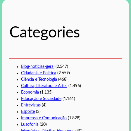
q
u
i
s
Categories
a
r
Blog-noticias-geral
(2.547)
Cidadania e Política
(2.659)
Ciência e Tecnologia
(468)
Cultura, Literatura e Artes
(1.496)
Economia
(1.135)
Educação e Sociedade
(1.161)
Entrevistas
(4)
Esporte
(3)
Imprensa e Comunicação
(1.828)
Lusofonia
(20)
Memória e Direitos Humanos
(40)