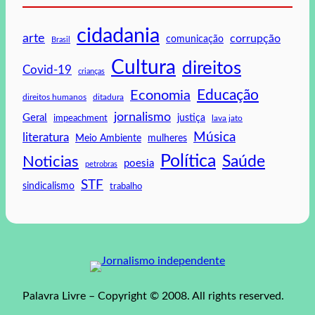
cidadania
arte
corrupção
comunicação
Brasil
Cultura
direitos
Covid-19
crianças
Educação
Economia
direitos humanos
ditadura
jornalismo
Geral
impeachment
justiça
lava jato
Música
literatura
mulheres
Meio Ambiente
Política
Saúde
Noticias
poesia
petrobras
STF
sindicalismo
trabalho
Palavra Livre – Copyright © 2008. All rights reserved.