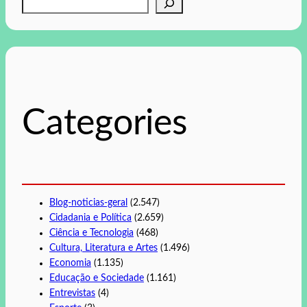
P
e
s
q
u
i
s
Categories
a
r
Blog-noticias-geral
(2.547)
Cidadania e Política
(2.659)
Ciência e Tecnologia
(468)
Cultura, Literatura e Artes
(1.496)
Economia
(1.135)
Educação e Sociedade
(1.161)
Entrevistas
(4)