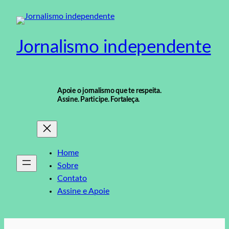
Pular
para
o
Jornalismo independente
conteúdo
Apoie o jornalismo que te respeita.
Assine. Participe. Fortaleça.
Home
Sobre
Contato
Assine e Apoie