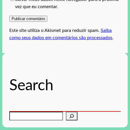
vez que eu comentar.
Este site utiliza o Akismet para reduzir spam.
Saiba
como seus dados em comentários são processados
.
Search
P
e
s