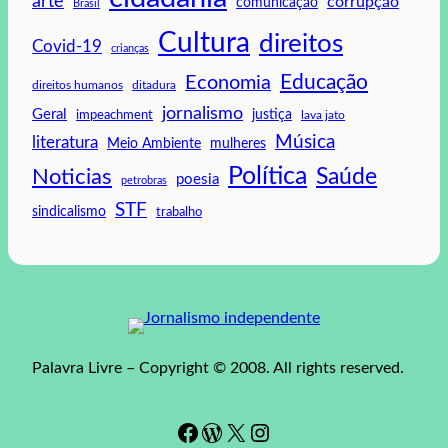
arte
corrupção
comunicação
Brasil
Cultura
direitos
Covid-19
crianças
Educação
Economia
direitos humanos
ditadura
jornalismo
Geral
impeachment
justiça
lava jato
Música
literatura
mulheres
Meio Ambiente
Política
Saúde
Noticias
poesia
petrobras
STF
sindicalismo
trabalho
Palavra Livre – Copyright © 2008. All rights reserved.
Facebook
WordPress
#
Instagram