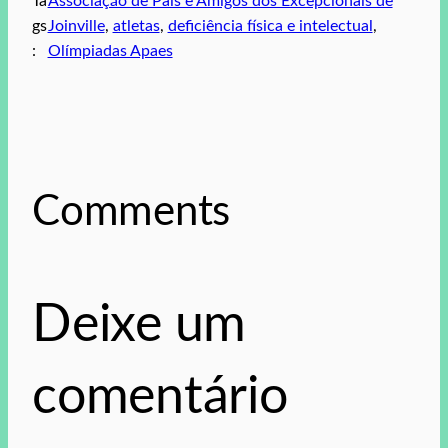
Ta
Associação de Pais e Amigos dos Excepcionais de
gs
Joinville
, 
atletas
, 
deficiência física e intelectual
, 
:
Olímpiadas Apaes
Comments
Deixe um
comentário