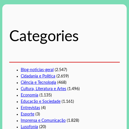
q
u
i
s
Categories
a
r
Blog-noticias-geral
(2.547)
Cidadania e Política
(2.659)
Ciência e Tecnologia
(468)
Cultura, Literatura e Artes
(1.496)
Economia
(1.135)
Educação e Sociedade
(1.161)
Entrevistas
(4)
Esporte
(3)
Imprensa e Comunicação
(1.828)
Lusofonia
(20)