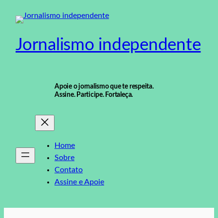
Pular
para
o
Jornalismo independente
conteúdo
Apoie o jornalismo que te respeita.
Assine. Participe. Fortaleça.
Home
Sobre
Contato
Assine e Apoie