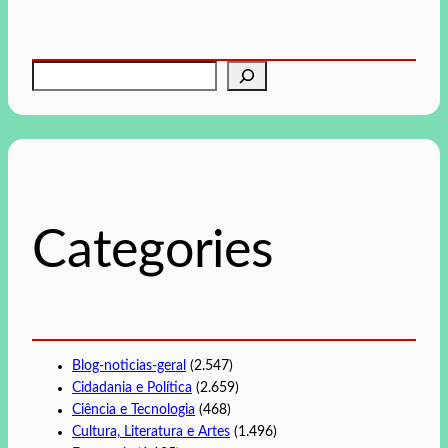
P
e
s
q
u
i
s
Categories
a
r
Blog-noticias-geral
(2.547)
Cidadania e Política
(2.659)
Ciência e Tecnologia
(468)
Cultura, Literatura e Artes
(1.496)