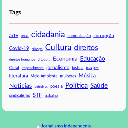
Tags
cidadania
arte
corrupção
comunicação
Brasil
Cultura
direitos
Covid-19
crianças
Educação
Economia
direitos humanos
ditadura
jornalismo
Geral
impeachment
justiça
lava jato
Música
literatura
mulheres
Meio Ambiente
Política
Saúde
Noticias
poesia
petrobras
STF
sindicalismo
trabalho