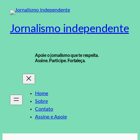
Pular
para
o
Jornalismo independente
conteúdo
Apoie o jornalismo que te respeita.
Assine. Participe. Fortaleça.
Home
Sobre
Contato
Assine e Apoie