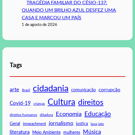
TRAGÉDIA FAMILIAR DO CÉSIO-137:
QUANDO UM BRILHO AZUL DESFEZ UMA
CASA E MARCOU UM PAÍS
1 de agosto de 2026
Tags
cidadania
arte
corrupção
comunicação
Brasil
Cultura
direitos
Covid-19
crianças
Educação
Economia
direitos humanos
ditadura
jornalismo
Geral
impeachment
justiça
lava jato
Música
literatura
mulheres
Meio Ambiente