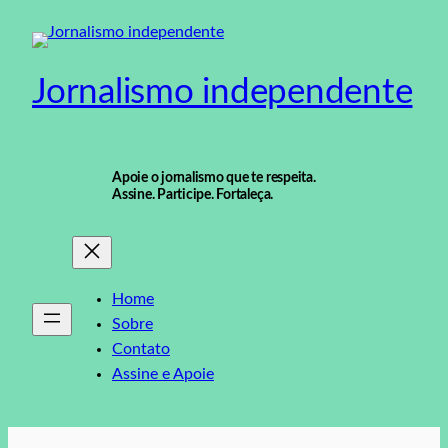
Pular
para
o
Jornalismo independente
conteúdo
Apoie o jornalismo que te respeita.
Assine. Participe. Fortaleça.
Home
Sobre
Contato
Assine e Apoie