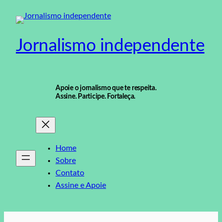
Pular
para
o
Jornalismo independente
conteúdo
Apoie o jornalismo que te respeita.
Assine. Participe. Fortaleça.
Home
Sobre
Contato
Assine e Apoie