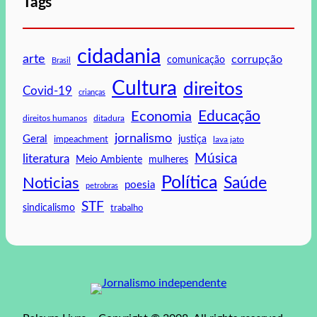
Tags
cidadania
arte
corrupção
comunicação
Brasil
Cultura
direitos
Covid-19
crianças
Educação
Economia
direitos humanos
ditadura
jornalismo
Geral
impeachment
justiça
lava jato
Música
literatura
mulheres
Meio Ambiente
Política
Saúde
Noticias
poesia
petrobras
STF
sindicalismo
trabalho