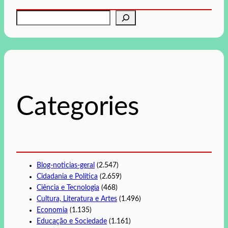
P
e
s
q
u
i
s
Categories
a
r
Blog-noticias-geral
(2.547)
Cidadania e Política
(2.659)
Ciência e Tecnologia
(468)
Cultura, Literatura e Artes
(1.496)
Economia
(1.135)
Educação e Sociedade
(1.161)