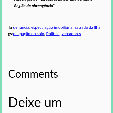
Região de abrangência”
Ta
denúncia
, 
especulação imobiliária
, 
Estrada da Ilha
, 
gs:
ocupação do solo
, 
Política
, 
vereadores
Comments
Deixe um