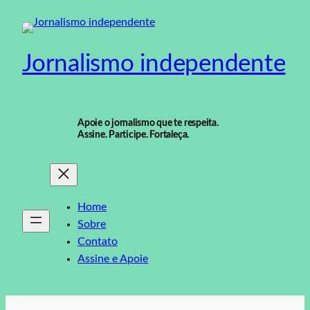
Pular
para
o
Jornalismo independente
conteúdo
Apoie o jornalismo que te respeita.
Assine. Participe. Fortaleça.
Home
Sobre
Contato
Assine e Apoie