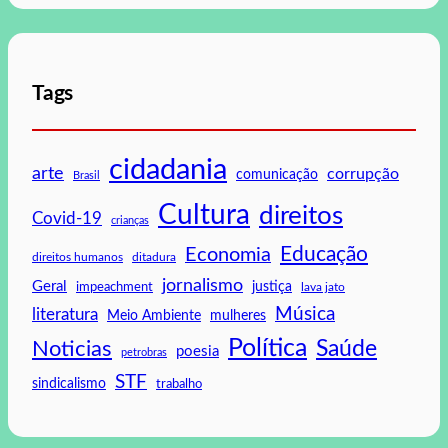
Tags
cidadania
arte
corrupção
comunicação
Brasil
Cultura
direitos
Covid-19
crianças
Educação
Economia
direitos humanos
ditadura
jornalismo
Geral
impeachment
justiça
lava jato
Música
literatura
mulheres
Meio Ambiente
Política
Saúde
Noticias
poesia
petrobras
STF
sindicalismo
trabalho