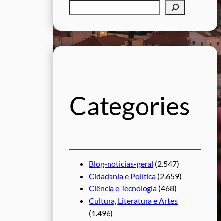
P
e
s
q
u
i
s
Categories
a
r
Blog-noticias-geral
(2.547)
Cidadania e Política
(2.659)
Ciência e Tecnologia
(468)
Cultura, Literatura e Artes
(1.496)