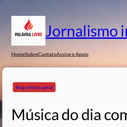
Pular
para
o
Jornalismo 
conteúdo
Home
Sobre
Contato
Assine e Apoie
Blog-noticias-geral
Música do dia co