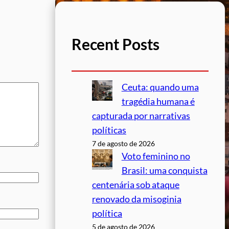
Recent Posts
Ceuta: quando uma
tragédia humana é
capturada por narrativas
políticas
7 de agosto de 2026
Voto feminino no
Brasil: uma conquista
centenária sob ataque
renovado da misoginia
política
5 de agosto de 2026