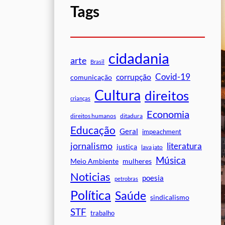
Tags
cidadania
arte
Brasil
Covid-19
corrupção
comunicação
Cultura
direitos
crianças
Economia
direitos humanos
ditadura
Educação
Geral
impeachment
jornalismo
literatura
justiça
lava jato
Música
mulheres
Meio Ambiente
Noticias
poesia
petrobras
Política
Saúde
sindicalismo
STF
trabalho