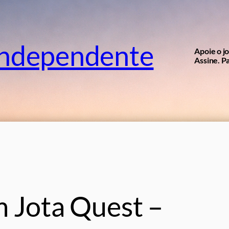
independente
Apoie o j
Assine. Pa
m Jota Quest –