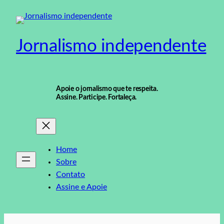
Pular
para
o
Jornalismo independente
conteúdo
Apoie o jornalismo que te respeita.
Assine. Participe. Fortaleça.
Home
Sobre
Contato
Assine e Apoie