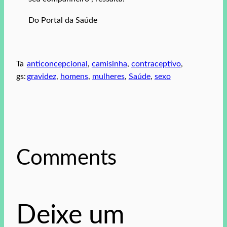
Do Portal da Saúde
Ta
anticoncepcional
, 
camisinha
, 
contraceptivo
, 
gs:
gravidez
, 
homens
, 
mulheres
, 
Saúde
, 
sexo
Comments
Deixe um