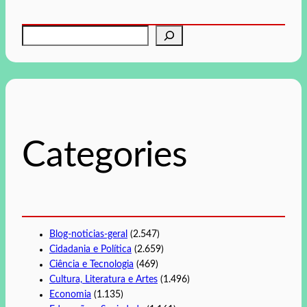
P
e
s
q
u
i
s
Categories
a
r
Blog-noticias-geral
(2.547)
Cidadania e Política
(2.659)
Ciência e Tecnologia
(469)
Cultura, Literatura e Artes
(1.496)
Economia
(1.135)