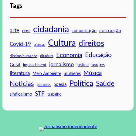
Tags
cidadania
arte
corrupção
comunicação
Brasil
Cultura
direitos
Covid-19
crianças
Educação
Economia
direitos humanos
ditadura
jornalismo
Geral
impeachment
justiça
lava jato
Música
literatura
mulheres
Meio Ambiente
Política
Saúde
Noticias
poesia
petrobras
STF
sindicalismo
trabalho