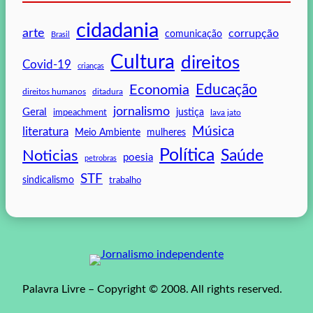
cidadania
arte
corrupção
comunicação
Brasil
Cultura
direitos
Covid-19
crianças
Educação
Economia
direitos humanos
ditadura
jornalismo
Geral
impeachment
justiça
lava jato
Música
literatura
mulheres
Meio Ambiente
Política
Saúde
Noticias
poesia
petrobras
STF
sindicalismo
trabalho
Palavra Livre – Copyright © 2008. All rights reserved.