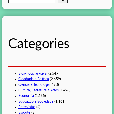
e
s
q
u
i
s
Categories
a
r
Blog-noticias-geral
(2.547)
Cidadania e Política
(2.659)
Ciência e Tecnologia
(470)
Cultura, Literatura e Artes
(1.496)
Economia
(1.135)
Educação e Sociedade
(1.161)
Entrevistas
(4)
Esporte
(3)