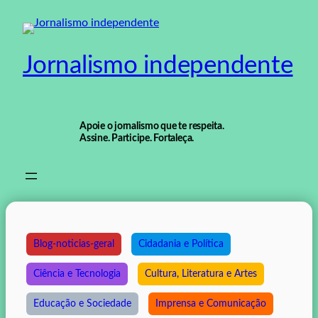
Pular
para
o
Jornalismo independente
conteúdo
Apoie o jornalismo que te respeita.
Assine. Participe. Fortaleça.
Blog-noticias-geral
Cidadania e Política
Ciência e Tecnologia
Cultura, Literatura e Artes
Educação e Sociedade
Imprensa e Comunicação