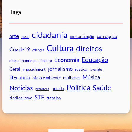
Tags
cidadania
arte
corrupção
comunicação
Brasil
Cultura
direitos
Covid-19
crianças
Educação
Economia
direitos humanos
ditadura
jornalismo
Geral
impeachment
justiça
lava jato
Música
literatura
mulheres
Meio Ambiente
Política
Saúde
Noticias
poesia
petrobras
STF
sindicalismo
trabalho