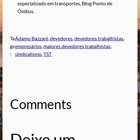
especializado em transportes, Blog Ponto de
Ônibus.
Ta
Ádamo Bazzani
, 
devedores
, 
devedores trabalhistas
, 
gs
empresários
, 
maiores devedores trabalhistas
, 
:
sindicalismo
, 
TST
Comments
Deixe um