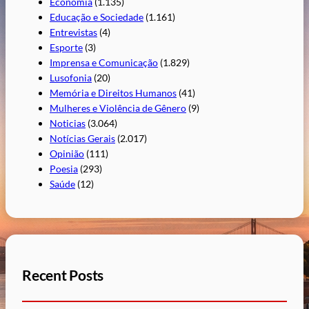
Economia
(1.135)
Educação e Sociedade
(1.161)
Entrevistas
(4)
Esporte
(3)
Imprensa e Comunicação
(1.829)
Lusofonia
(20)
Memória e Direitos Humanos
(41)
Mulheres e Violência de Gênero
(9)
Noticias
(3.064)
Notícias Gerais
(2.017)
Opinião
(111)
Poesia
(293)
Saúde
(12)
Recent Posts