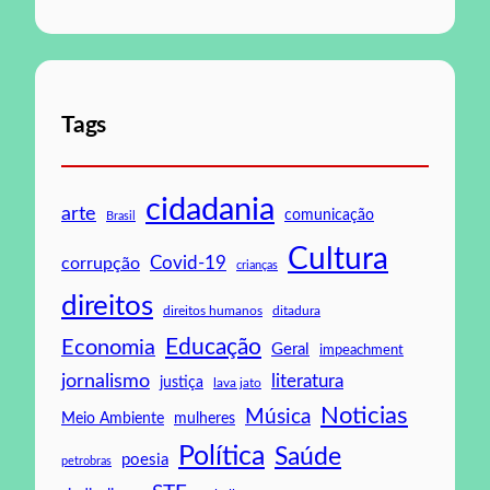
Tags
cidadania
arte
comunicação
Brasil
Cultura
Covid-19
corrupção
crianças
direitos
direitos humanos
ditadura
Educação
Economia
Geral
impeachment
jornalismo
literatura
justiça
lava jato
Noticias
Música
mulheres
Meio Ambiente
Política
Saúde
poesia
petrobras