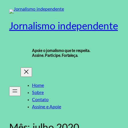
Pular
para
o
Jornalismo independente
conteúdo
Apoie o jornalismo que te respeita.
Assine. Participe. Fortaleça.
Home
Sobre
Contato
Assine e Apoie
Mês:
julho 2020