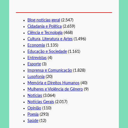
Blog-noticias-geral
(2.547)
Cidadania e Política
(2.659)
Ciência e Tecnologia
(468)
Cultura, Literatura e Artes
(1.496)
Economia
(1.135)
Educação e Sociedade
(1.161)
Entrevistas
(4)
Esporte
(3)
Imprensa e Comunicação
(1.828)
Lusofonia
(20)
Memória e Direitos Humanos
(40)
Mulheres e Violência de Gênero
(9)
Noticias
(3.064)
Notícias Gerais
(2.017)
Opinião
(110)
Poesia
(293)
Saúde
(12)