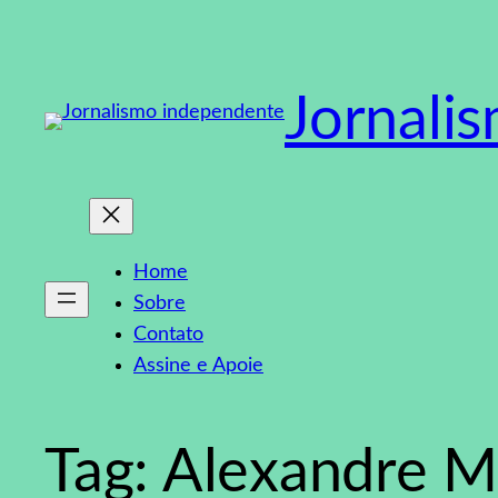
Pular
para
o
Jornali
conteúdo
Home
Sobre
Contato
Assine e Apoie
Tag:
Alexandre M