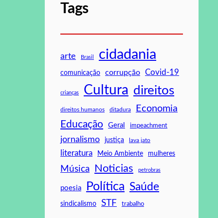
Tags
cidadania
arte
Brasil
Covid-19
corrupção
comunicação
Cultura
direitos
crianças
Economia
direitos humanos
ditadura
Educação
Geral
impeachment
jornalismo
justiça
lava jato
literatura
mulheres
Meio Ambiente
Noticias
Música
petrobras
Política
Saúde
poesia
STF
sindicalismo
trabalho