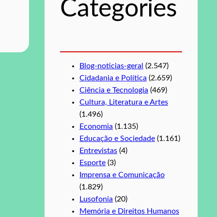
Categories
a
r
Blog-noticias-geral
(2.547)
Cidadania e Política
(2.659)
Ciência e Tecnologia
(469)
Cultura, Literatura e Artes
(1.496)
Economia
(1.135)
Educação e Sociedade
(1.161)
Entrevistas
(4)
Esporte
(3)
Imprensa e Comunicação
(1.829)
Lusofonia
(20)
Memória e Direitos Humanos