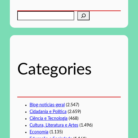
P
e
s
q
u
i
s
Categories
a
r
Blog-noticias-geral
(2.547)
Cidadania e Política
(2.659)
Ciência e Tecnologia
(468)
Cultura, Literatura e Artes
(1.496)
Economia
(1.135)