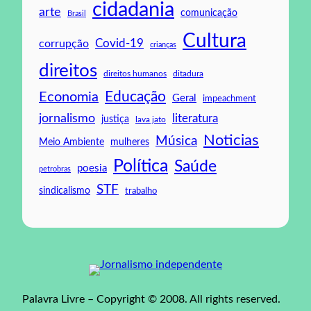
cidadania
arte
comunicação
Brasil
Cultura
Covid-19
corrupção
crianças
direitos
direitos humanos
ditadura
Educação
Economia
Geral
impeachment
jornalismo
literatura
justiça
lava jato
Noticias
Música
mulheres
Meio Ambiente
Política
Saúde
poesia
petrobras
STF
sindicalismo
trabalho
Palavra Livre – Copyright © 2008. All rights reserved.