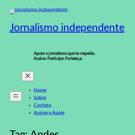
Pular
para
o
Jornalismo independente
conteúdo
Apoie o jornalismo que te respeita.
Assine. Participe. Fortaleça.
Home
Sobre
Contato
Assine e Apoie
Tag:
Andes