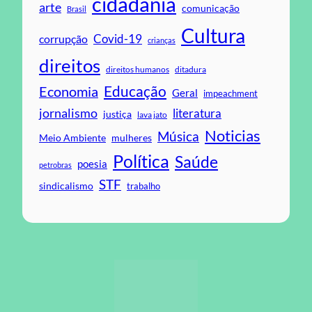
cidadania
arte
comunicação
Brasil
Cultura
Covid-19
corrupção
crianças
direitos
direitos humanos
ditadura
Educação
Economia
Geral
impeachment
jornalismo
literatura
justiça
lava jato
Noticias
Música
mulheres
Meio Ambiente
Política
Saúde
poesia
petrobras
STF
sindicalismo
trabalho