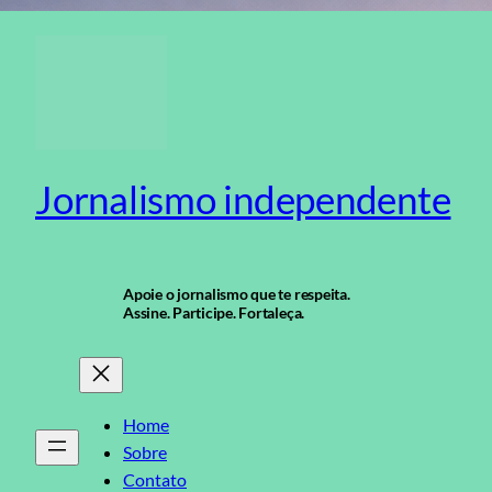
Pular
para
o
conteúdo
Jornalismo independente
Apoie o jornalismo que te respeita.
Assine. Participe. Fortaleça.
Home
Sobre
Contato