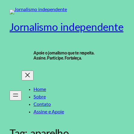
Pular
para
o
Jornalismo independente
conteúdo
Apoie o jornalismo que te respeita.
Assine. Participe. Fortaleça.
Home
Sobre
Contato
Assine e Apoie
Tag:
aparelho