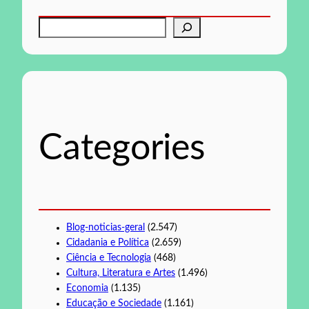
P
e
s
q
u
i
s
Categories
a
r
Blog-noticias-geral
(2.547)
Cidadania e Política
(2.659)
Ciência e Tecnologia
(468)
Cultura, Literatura e Artes
(1.496)
Economia
(1.135)
Educação e Sociedade
(1.161)