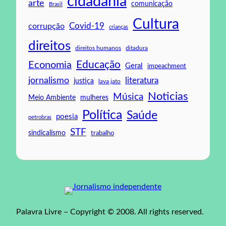
cidadania
arte
comunicação
Brasil
Cultura
Covid-19
corrupção
crianças
direitos
direitos humanos
ditadura
Educação
Economia
Geral
impeachment
jornalismo
literatura
justiça
lava jato
Noticias
Música
mulheres
Meio Ambiente
Política
Saúde
poesia
petrobras
STF
sindicalismo
trabalho
Palavra Livre – Copyright © 2008. All rights reserved.