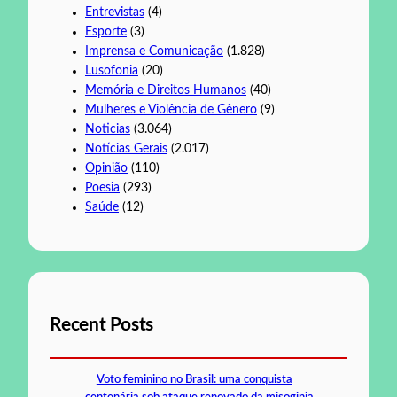
Entrevistas
(4)
Esporte
(3)
Imprensa e Comunicação
(1.828)
Lusofonia
(20)
Memória e Direitos Humanos
(40)
Mulheres e Violência de Gênero
(9)
Noticias
(3.064)
Notícias Gerais
(2.017)
Opinião
(110)
Poesia
(293)
Saúde
(12)
Recent Posts
Voto feminino no Brasil: uma conquista
centenária sob ataque renovado da misoginia