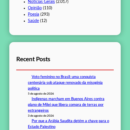
Notícias Gerais
(2.017)
Opinião
(110)
Poesia
(293)
Saúde
(12)
Recent Posts
Voto feminino no Brasil: uma conquista
centenária sob ataque renovado da misoginia
política
5 de agosto de 2026
Indígenas marcham em Buenos Aires contra
plano de Milei que libera compra de terras por
estrangeiros
3 de agosto de 2026
Por que a Arábia Saudita detém a chave para o
Estado Palestino