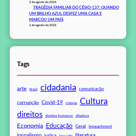
2 de agosto de 2026
TRAGÉDIA FAMILIAR DO CÉSIO-137: QUANDO
UM BRILHO AZUL DESFEZ UMA CASA E
MARCOU UM PAÍS
1 de agosto de 2026
Tags
cidadania
arte
comunicação
Brasil
Cultura
Covid-19
corrupção
crianças
direitos
direitos humanos
ditadura
Educação
Economia
Geral
impeachment
jornalismo
literatura
justiça
lava jato