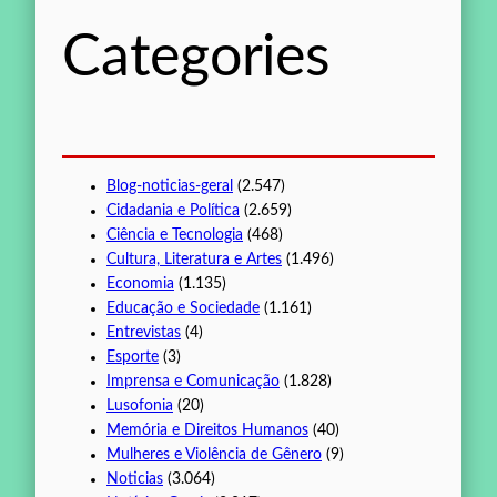
s
Categories
a
r
Blog-noticias-geral
(2.547)
Cidadania e Política
(2.659)
Ciência e Tecnologia
(468)
Cultura, Literatura e Artes
(1.496)
Economia
(1.135)
Educação e Sociedade
(1.161)
Entrevistas
(4)
Esporte
(3)
Imprensa e Comunicação
(1.828)
Lusofonia
(20)
Memória e Direitos Humanos
(40)
Mulheres e Violência de Gênero
(9)
Noticias
(3.064)