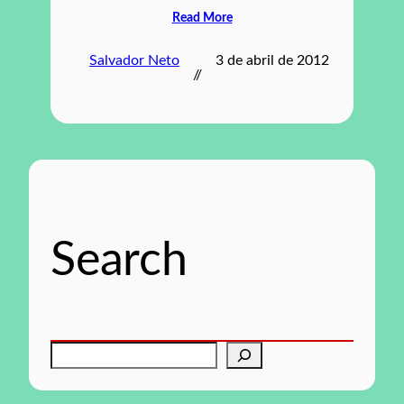
Read More
Salvador Neto
3 de abril de 2012
//
Search
P
e
s