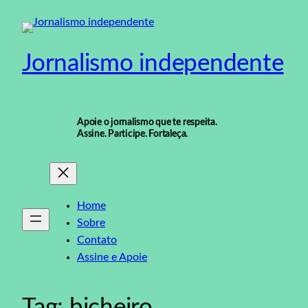
Pular
para
o
Jornalismo independente
conteúdo
Apoie o jornalismo que te respeita.
Assine. Participe. Fortaleça.
Home
Sobre
Contato
Assine e Apoie
Tag:
bicheiro