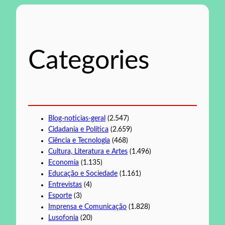
q
u
i
s
Categories
a
r
Blog-noticias-geral
(2.547)
Cidadania e Política
(2.659)
Ciência e Tecnologia
(468)
Cultura, Literatura e Artes
(1.496)
Economia
(1.135)
Educação e Sociedade
(1.161)
Entrevistas
(4)
Esporte
(3)
Imprensa e Comunicação
(1.828)
Lusofonia
(20)