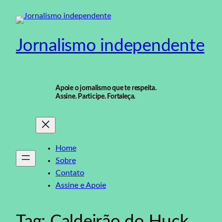
Pular
para
o
Jornalismo independente
conteúdo
Apoie o jornalismo que te respeita.
Assine. Participe. Fortaleça.
Home
Sobre
Contato
Assine e Apoie
Tag:
Caldeirão do Huck