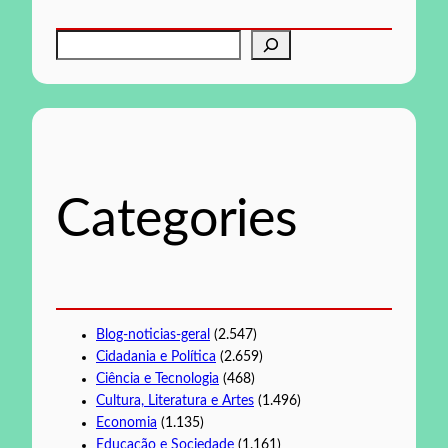
P
e
s
q
u
i
s
Categories
a
r
Blog-noticias-geral
(2.547)
Cidadania e Política
(2.659)
Ciência e Tecnologia
(468)
Cultura, Literatura e Artes
(1.496)
Economia
(1.135)
Educação e Sociedade
(1.161)