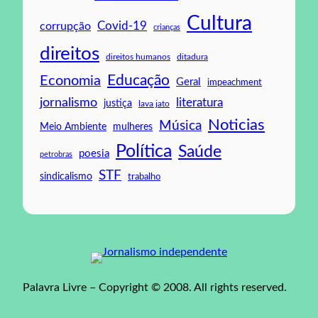
Cultura
Covid-19
corrupção
crianças
direitos
direitos humanos
ditadura
Educação
Economia
Geral
impeachment
jornalismo
literatura
justiça
lava jato
Noticias
Música
mulheres
Meio Ambiente
Política
Saúde
poesia
petrobras
STF
sindicalismo
trabalho
Palavra Livre – Copyright © 2008. All rights reserved.