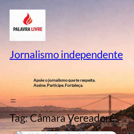
Pular
para
o
conteúdo
Jornalismo independente
Apoie o jornalismo que te respeita.
Assine. Participe. Fortaleça.
Tag:
Câmara Vereadores