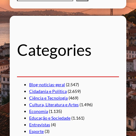
e
s
q
u
i
s
Categories
a
r
Blog-noticias-geral
(2.547)
Cidadania e Política
(2.659)
Ciência e Tecnologia
(469)
Cultura, Literatura e Artes
(1.496)
Economia
(1.135)
Educação e Sociedade
(1.161)
Entrevistas
(4)
Esporte
(3)