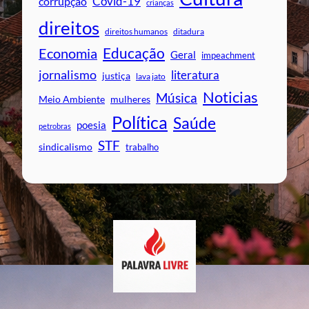
Covid-19
corrupção
crianças
direitos
direitos humanos
ditadura
Educação
Economia
Geral
impeachment
jornalismo
literatura
justiça
lava jato
Noticias
Música
mulheres
Meio Ambiente
Política
Saúde
poesia
petrobras
STF
sindicalismo
trabalho