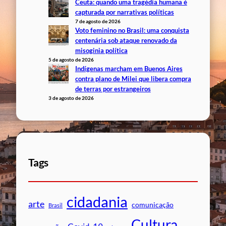
Ceuta: quando uma tragédia humana é
capturada por narrativas políticas
7 de agosto de 2026
Voto feminino no Brasil: uma conquista
centenária sob ataque renovado da
misoginia política
5 de agosto de 2026
Indígenas marcham em Buenos Aires
contra plano de Milei que libera compra
de terras por estrangeiros
3 de agosto de 2026
Tags
cidadania
arte
comunicação
Brasil
Cultura