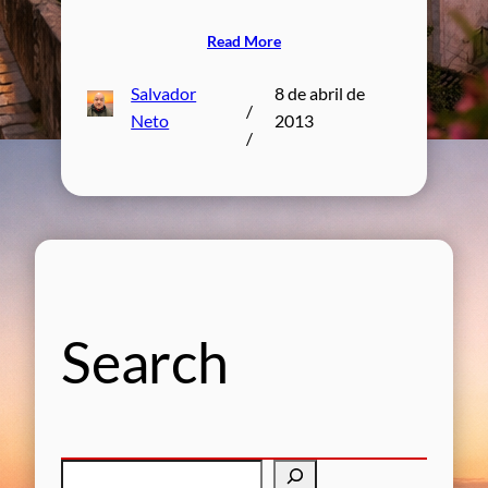
Read More
Salvador
8 de abril de
/
Neto
2013
/
Search
P