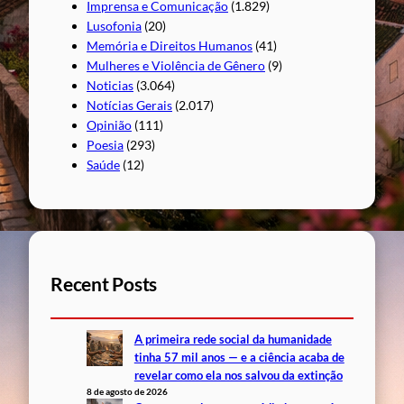
Imprensa e Comunicação
(1.829)
Lusofonia
(20)
Memória e Direitos Humanos
(41)
Mulheres e Violência de Gênero
(9)
Noticias
(3.064)
Notícias Gerais
(2.017)
Opinião
(111)
Poesia
(293)
Saúde
(12)
Recent Posts
A primeira rede social da humanidade
tinha 57 mil anos — e a ciência acaba de
revelar como ela nos salvou da extinção
8 de agosto de 2026