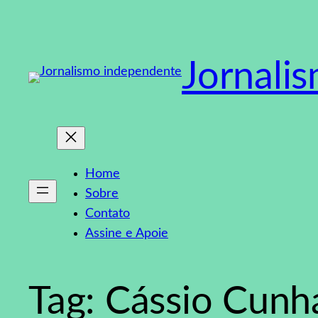
Pular
para
o
Jornali
conteúdo
Home
Sobre
Contato
Assine e Apoie
Tag:
Cássio Cunh