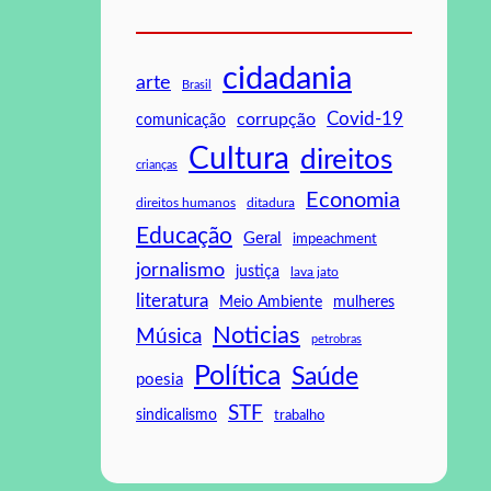
cidadania
arte
Brasil
Covid-19
corrupção
comunicação
Cultura
direitos
crianças
Economia
direitos humanos
ditadura
Educação
Geral
impeachment
jornalismo
justiça
lava jato
literatura
mulheres
Meio Ambiente
Noticias
Música
petrobras
Política
Saúde
poesia
STF
sindicalismo
trabalho