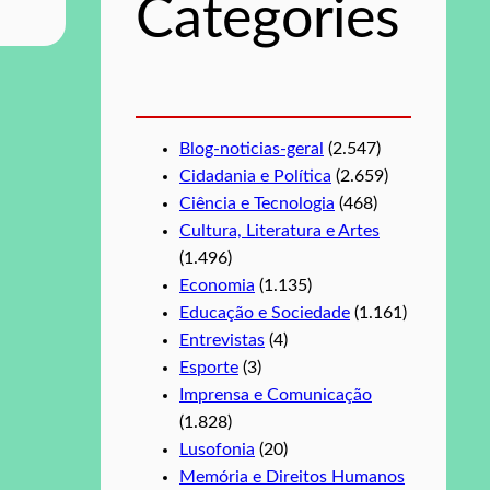
Categories
a
r
Blog-noticias-geral
(2.547)
Cidadania e Política
(2.659)
Ciência e Tecnologia
(468)
Cultura, Literatura e Artes
(1.496)
Economia
(1.135)
Educação e Sociedade
(1.161)
Entrevistas
(4)
Esporte
(3)
Imprensa e Comunicação
(1.828)
Lusofonia
(20)
Memória e Direitos Humanos