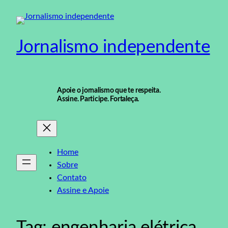
Pular
para
o
Jornalismo independente
conteúdo
Apoie o jornalismo que te respeita.
Assine. Participe. Fortaleça.
Home
Sobre
Contato
Assine e Apoie
Tag:
engenharia elétrica