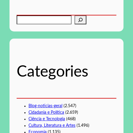
P
e
s
q
u
i
s
Categories
a
r
Blog-noticias-geral
(2.547)
Cidadania e Política
(2.659)
Ciência e Tecnologia
(468)
Cultura, Literatura e Artes
(1.496)
Economia
(1.135)