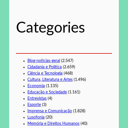
u
i
s
Categories
a
r
Blog-noticias-geral
(2.547)
Cidadania e Política
(2.659)
Ciência e Tecnologia
(468)
Cultura, Literatura e Artes
(1.496)
Economia
(1.135)
Educação e Sociedade
(1.161)
Entrevistas
(4)
Esporte
(3)
Imprensa e Comunicação
(1.828)
Lusofonia
(20)
Memória e Direitos Humanos
(40)