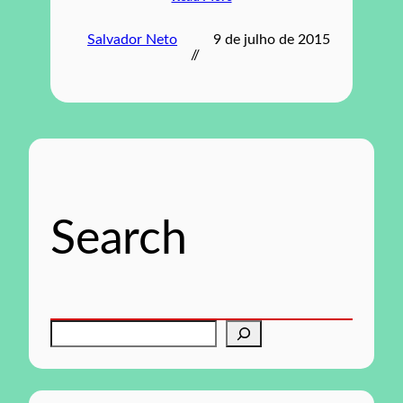
Salvador Neto
9 de julho de 2015
//
Search
P
e
s
q