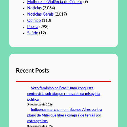
Mulheres e Violência de Gênero
(9)
Noticias
(3.064)
Notícias Gerais
(2.017)
Opinião
(110)
Poesia
(293)
Saúde
(12)
Recent Posts
Voto feminino no Brasil: uma conquista
centenária sob ataque renovado da misoginia
política
5 de agosto de 2026
Indígenas marcham em Buenos Aires contra
plano de Milei que libera compra de terras por
estrangeiros
3 de agosto de 2026