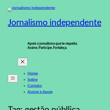
Pular
para
o
Jornalismo independente
conteúdo
Apoie o jornalismo que te respeita.
Assine. Participe. Fortaleça.
Home
Sobre
Contato
Assine e Apoie
Tag:
gestão públlica