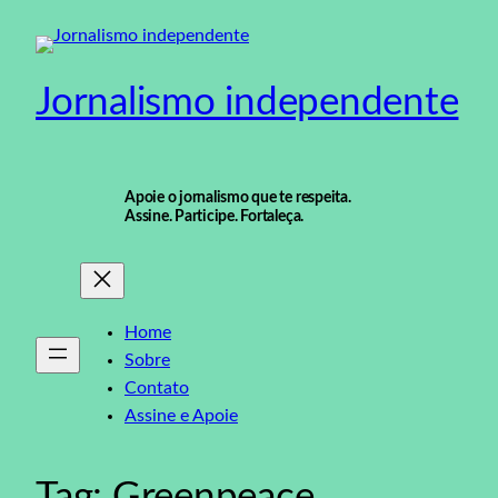
Pular
para
o
Jornalismo independente
conteúdo
Apoie o jornalismo que te respeita.
Assine. Participe. Fortaleça.
Home
Sobre
Contato
Assine e Apoie
Tag:
Greenpeace