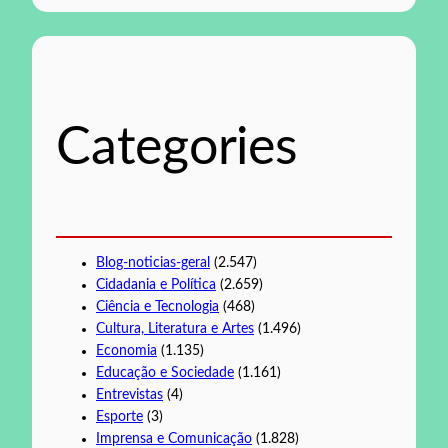
s
q
u
i
s
Categories
a
r
Blog-noticias-geral
(2.547)
Cidadania e Política
(2.659)
Ciência e Tecnologia
(468)
Cultura, Literatura e Artes
(1.496)
Economia
(1.135)
Educação e Sociedade
(1.161)
Entrevistas
(4)
Esporte
(3)
Imprensa e Comunicação
(1.828)