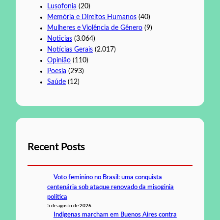
Lusofonia
(20)
Memória e Direitos Humanos
(40)
Mulheres e Violência de Gênero
(9)
Noticias
(3.064)
Notícias Gerais
(2.017)
Opinião
(110)
Poesia
(293)
Saúde
(12)
Recent Posts
Voto feminino no Brasil: uma conquista
centenária sob ataque renovado da misoginia
política
5 de agosto de 2026
Indígenas marcham em Buenos Aires contra