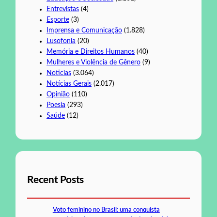
Entrevistas
(4)
Esporte
(3)
Imprensa e Comunicação
(1.828)
Lusofonia
(20)
Memória e Direitos Humanos
(40)
Mulheres e Violência de Gênero
(9)
Noticias
(3.064)
Notícias Gerais
(2.017)
Opinião
(110)
Poesia
(293)
Saúde
(12)
Recent Posts
Voto feminino no Brasil: uma conquista