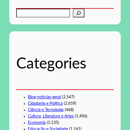
P
e
s
q
u
i
s
Categories
a
r
Blog-noticias-geral
(2.547)
Cidadania e Política
(2.659)
Ciência e Tecnologia
(468)
Cultura, Literatura e Artes
(1.496)
Economia
(1.135)
Educação e Sociedade
(1.161)