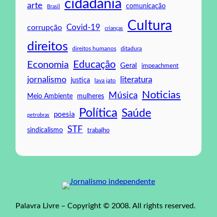
cidadania
arte
comunicação
Brasil
Cultura
Covid-19
corrupção
crianças
direitos
direitos humanos
ditadura
Educação
Economia
Geral
impeachment
jornalismo
literatura
justiça
lava jato
Noticias
Música
mulheres
Meio Ambiente
Política
Saúde
poesia
petrobras
STF
sindicalismo
trabalho
Palavra Livre – Copyright © 2008. All rights reserved.