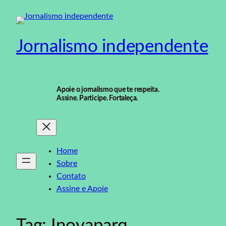
Pular
para
o
Jornalismo independente
conteúdo
Apoie o jornalismo que te respeita.
Assine. Participe. Fortaleça.
Home
Sobre
Contato
Assine e Apoie
Tag:
Inovaparq