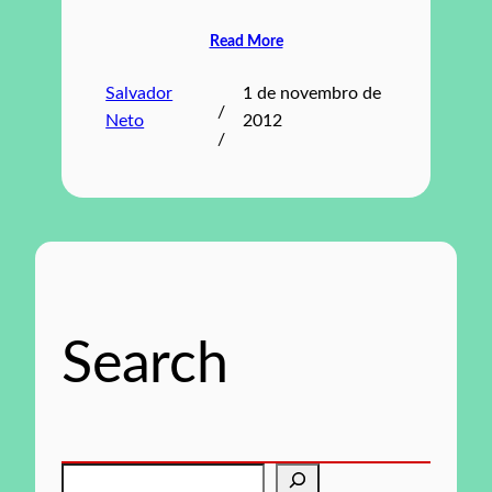
Read More
Salvador
1 de novembro de
/
Neto
2012
/
Search
P