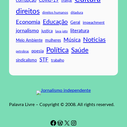
Covid-19
corrupção
crianças
direitos
direitos humanos
ditadura
Educação
Economia
Geral
impeachment
jornalismo
literatura
justiça
lava jato
Noticias
Música
mulheres
Meio Ambiente
Política
Saúde
poesia
petrobras
STF
sindicalismo
trabalho
Palavra Livre – Copyright © 2008. All rights reserved.
Facebook
WordPress
#
Instagram