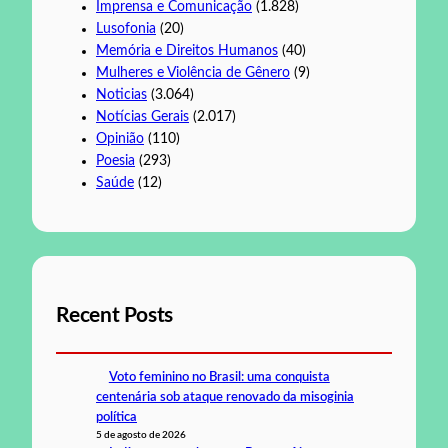
Imprensa e Comunicação
(1.828)
Lusofonia
(20)
Memória e Direitos Humanos
(40)
Mulheres e Violência de Gênero
(9)
Noticias
(3.064)
Notícias Gerais
(2.017)
Opinião
(110)
Poesia
(293)
Saúde
(12)
Recent Posts
Voto feminino no Brasil: uma conquista
centenária sob ataque renovado da misoginia
política
5 de agosto de 2026