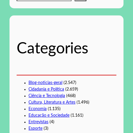
e
s
q
u
i
s
Categories
a
r
Blog-noticias-geral
(2.547)
Cidadania e Política
(2.659)
Ciência e Tecnologia
(468)
Cultura, Literatura e Artes
(1.496)
Economia
(1.135)
Educação e Sociedade
(1.161)
Entrevistas
(4)
Esporte
(3)