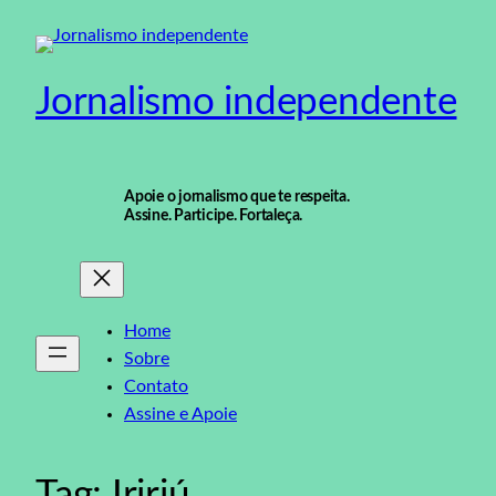
Pular
para
o
Jornalismo independente
conteúdo
Apoie o jornalismo que te respeita.
Assine. Participe. Fortaleça.
Home
Sobre
Contato
Assine e Apoie
Tag:
Iririú