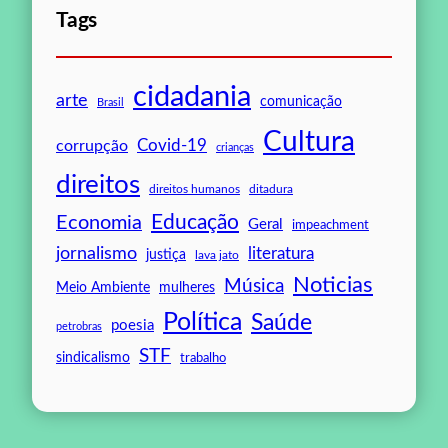
Tags
cidadania
arte
comunicação
Brasil
Cultura
Covid-19
corrupção
crianças
direitos
direitos humanos
ditadura
Educação
Economia
Geral
impeachment
jornalismo
literatura
justiça
lava jato
Noticias
Música
mulheres
Meio Ambiente
Política
Saúde
poesia
petrobras
STF
sindicalismo
trabalho