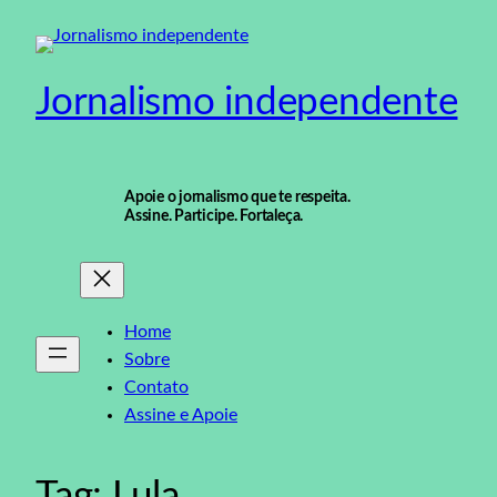
Pular
para
o
Jornalismo independente
conteúdo
Apoie o jornalismo que te respeita.
Assine. Participe. Fortaleça.
Home
Sobre
Contato
Assine e Apoie
Tag:
Lula