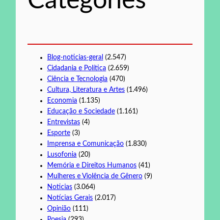
Categories
r
Blog-noticias-geral
(2.547)
Cidadania e Política
(2.659)
Ciência e Tecnologia
(470)
Cultura, Literatura e Artes
(1.496)
Economia
(1.135)
Educação e Sociedade
(1.161)
Entrevistas
(4)
Esporte
(3)
Imprensa e Comunicação
(1.830)
Lusofonia
(20)
Memória e Direitos Humanos
(41)
Mulheres e Violência de Gênero
(9)
Noticias
(3.064)
Notícias Gerais
(2.017)
Opinião
(111)
Poesia
(293)