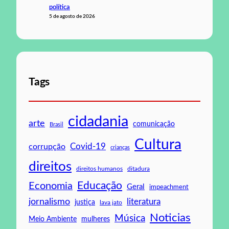
política
5 de agosto de 2026
Tags
cidadania
arte
comunicação
Brasil
Cultura
Covid-19
corrupção
crianças
direitos
direitos humanos
ditadura
Educação
Economia
Geral
impeachment
jornalismo
literatura
justiça
lava jato
Noticias
Música
mulheres
Meio Ambiente