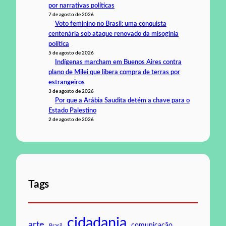
por narrativas políticas
7 de agosto de 2026
Voto feminino no Brasil: uma conquista
centenária sob ataque renovado da misoginia
política
5 de agosto de 2026
Indígenas marcham em Buenos Aires contra
plano de Milei que libera compra de terras por
estrangeiros
3 de agosto de 2026
Por que a Arábia Saudita detém a chave para o
Estado Palestino
2 de agosto de 2026
Tags
cidadania
arte
comunicação
Brasil