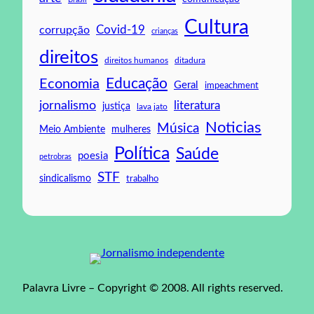
Cultura
Covid-19
corrupção
crianças
direitos
direitos humanos
ditadura
Educação
Economia
Geral
impeachment
jornalismo
literatura
justiça
lava jato
Noticias
Música
mulheres
Meio Ambiente
Política
Saúde
poesia
petrobras
STF
sindicalismo
trabalho
Palavra Livre – Copyright © 2008. All rights reserved.