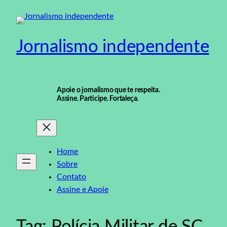
Pular
para
o
Jornalismo independente
conteúdo
Apoie o jornalismo que te respeita.
Assine. Participe. Fortaleça.
Home
Sobre
Contato
Assine e Apoie
Tag:
Polícia Militar de SC