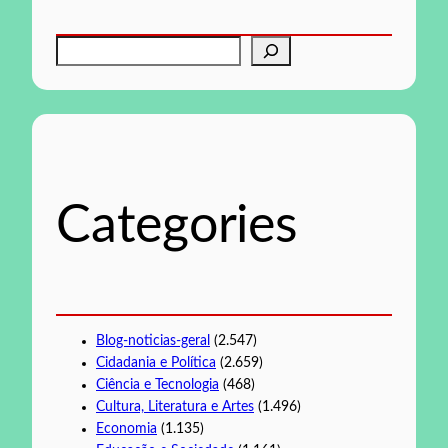
P
e
s
q
u
i
s
Categories
a
r
Blog-noticias-geral
(2.547)
Cidadania e Política
(2.659)
Ciência e Tecnologia
(468)
Cultura, Literatura e Artes
(1.496)
Economia
(1.135)