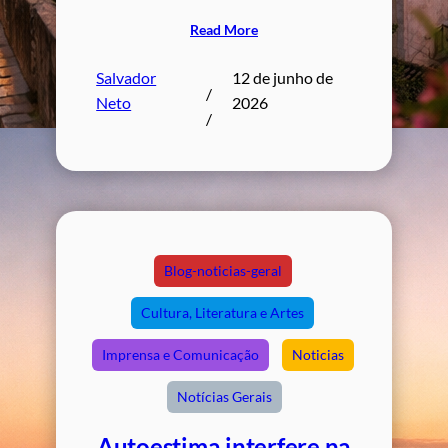
Read More
Salvador
12 de junho de
/
Neto
2026
/
Blog-noticias-geral
Cultura, Literatura e Artes
Imprensa e Comunicação
Noticias
Notícias Gerais
Autoestima interfere na