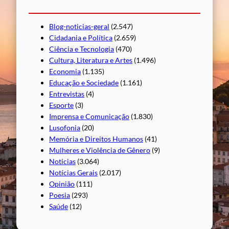
Blog-noticias-geral
(2.547)
Cidadania e Política
(2.659)
Ciência e Tecnologia
(470)
Cultura, Literatura e Artes
(1.496)
Economia
(1.135)
Educação e Sociedade
(1.161)
Entrevistas
(4)
Esporte
(3)
Imprensa e Comunicação
(1.830)
Lusofonia
(20)
Memória e Direitos Humanos
(41)
Mulheres e Violência de Gênero
(9)
Noticias
(3.064)
Notícias Gerais
(2.017)
Opinião
(111)
Poesia
(293)
Saúde
(12)