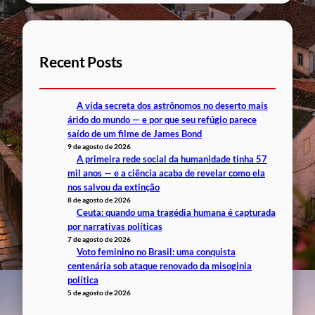
Recent Posts
A vida secreta dos astrônomos no deserto mais
árido do mundo — e por que seu refúgio parece
saído de um filme de James Bond
9 de agosto de 2026
A primeira rede social da humanidade tinha 57
mil anos — e a ciência acaba de revelar como ela
nos salvou da extinção
8 de agosto de 2026
Ceuta: quando uma tragédia humana é capturada
por narrativas políticas
7 de agosto de 2026
Voto feminino no Brasil: uma conquista
centenária sob ataque renovado da misoginia
política
5 de agosto de 2026