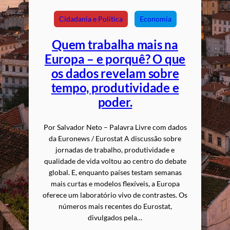
Cidadania e Política
Economia
Quem trabalha mais na
Europa – e porquê? O que
os dados revelam sobre
tempo, produtividade e
poder.
Por Salvador Neto – Palavra Livre com dados
da Euronews / Eurostat A discussão sobre
jornadas de trabalho, produtividade e
qualidade de vida voltou ao centro do debate
global. E, enquanto países testam semanas
mais curtas e modelos flexíveis, a Europa
oferece um laboratório vivo de contrastes. Os
números mais recentes do Eurostat,
divulgados pela…