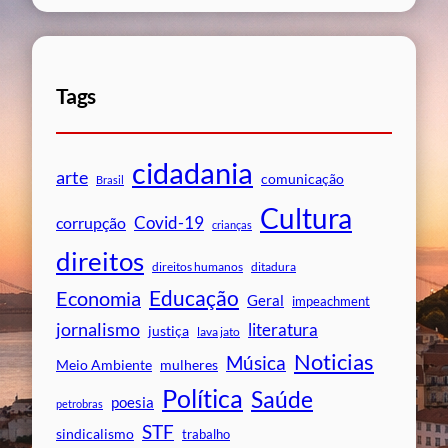
Tags
cidadania
arte
comunicação
Brasil
Cultura
Covid-19
corrupção
crianças
direitos
direitos humanos
ditadura
Educação
Economia
Geral
impeachment
jornalismo
literatura
justiça
lava jato
Noticias
Música
mulheres
Meio Ambiente
Política
Saúde
poesia
petrobras
STF
sindicalismo
trabalho