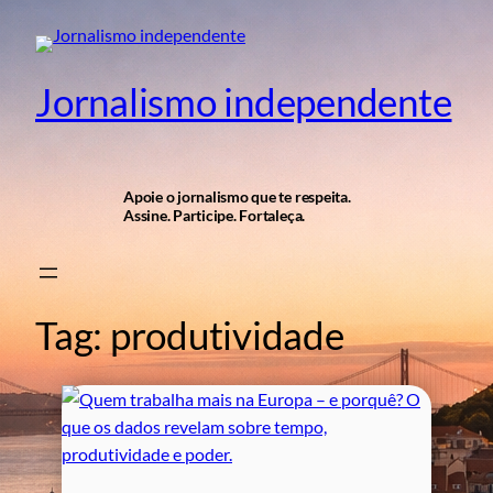
Pular
para
o
Jornalismo independente
conteúdo
Apoie o jornalismo que te respeita.
Assine. Participe. Fortaleça.
Tag:
produtividade