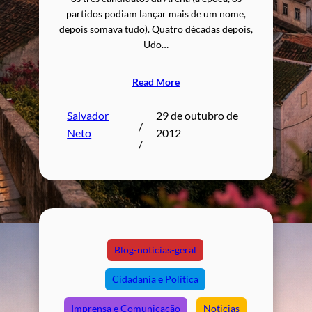
partidos podiam lançar mais de um nome,
depois somava tudo). Quatro décadas depois,
Udo…
Read More
Salvador
29 de outubro de
/
Neto
2012
/
Blog-noticias-geral
Cidadania e Política
Imprensa e Comunicação
Noticias