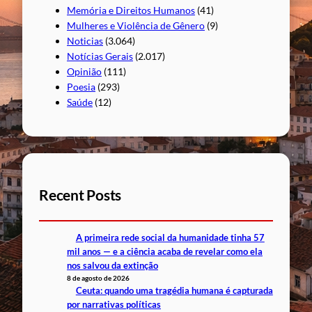
Memória e Direitos Humanos
(41)
Mulheres e Violência de Gênero
(9)
Noticias
(3.064)
Notícias Gerais
(2.017)
Opinião
(111)
Poesia
(293)
Saúde
(12)
Recent Posts
A primeira rede social da humanidade tinha 57
mil anos — e a ciência acaba de revelar como ela
nos salvou da extinção
8 de agosto de 2026
Ceuta: quando uma tragédia humana é capturada
por narrativas políticas