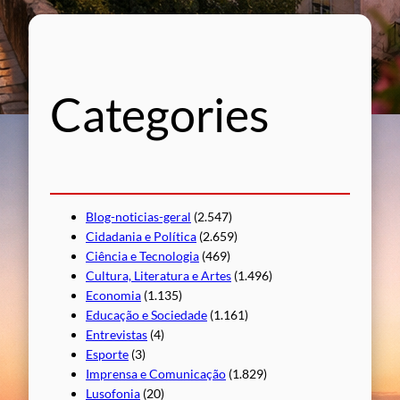
q
u
i
s
Categories
a
r
Blog-noticias-geral
(2.547)
Cidadania e Política
(2.659)
Ciência e Tecnologia
(469)
Cultura, Literatura e Artes
(1.496)
Economia
(1.135)
Educação e Sociedade
(1.161)
Entrevistas
(4)
Esporte
(3)
Imprensa e Comunicação
(1.829)
Lusofonia
(20)