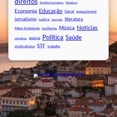
direitos
direitos humanos
ditadura
Educação
Economia
Geral
impeachment
jornalismo
literatura
justiça
lava jato
Noticias
Música
mulheres
Meio Ambiente
Política
Saúde
poesia
petrobras
STF
sindicalismo
trabalho
Palavra Livre – Copyright © 2008. All rights reserved.
Facebook
WordPress
#
Instagram