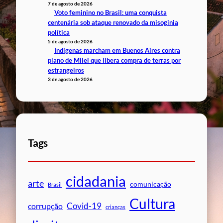
7 de agosto de 2026
Voto feminino no Brasil: uma conquista
centenária sob ataque renovado da misoginia
política
5 de agosto de 2026
Indígenas marcham em Buenos Aires contra
plano de Milei que libera compra de terras por
estrangeiros
3 de agosto de 2026
Tags
cidadania
arte
comunicação
Brasil
Cultura
Covid-19
corrupção
crianças