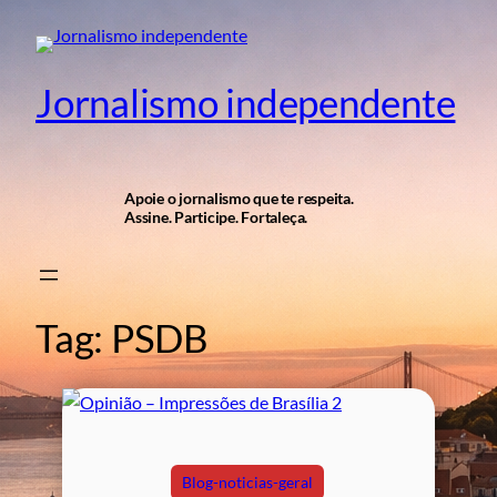
Pular
para
o
Jornalismo independente
conteúdo
Apoie o jornalismo que te respeita.
Assine. Participe. Fortaleça.
Tag:
PSDB
Blog-noticias-geral