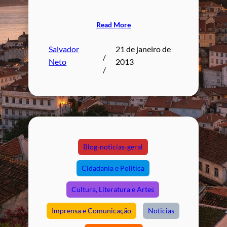
Read More
Salvador
21 de janeiro de
/
Neto
2013
/
Blog-noticias-geral
Cidadania e Política
Cultura, Literatura e Artes
Imprensa e Comunicação
Noticias