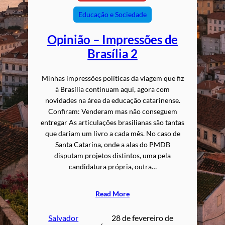
Educação e Sociedade
Opinião – Impressões de
Brasília 2
Minhas impressões políticas da viagem que fiz
à Brasília continuam aqui, agora com
novidades na área da educação catarinense.
Confiram: Venderam mas não conseguem
entregar As articulações brasilianas são tantas
que dariam um livro a cada mês. No caso de
Santa Catarina, onde a alas do PMDB
disputam projetos distintos, uma pela
candidatura própria, outra…
Read More
Salvador
28 de fevereiro de