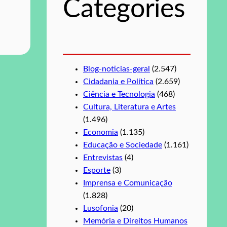
Categories
a
r
Blog-noticias-geral
(2.547)
Cidadania e Política
(2.659)
Ciência e Tecnologia
(468)
Cultura, Literatura e Artes
(1.496)
Economia
(1.135)
Educação e Sociedade
(1.161)
Entrevistas
(4)
Esporte
(3)
Imprensa e Comunicação
(1.828)
Lusofonia
(20)
Memória e Direitos Humanos