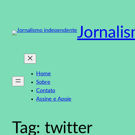
Pular
para
o
Jornali
conteúdo
Home
Sobre
Contato
Assine e Apoie
Tag:
twitter