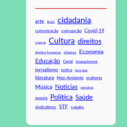
cidadania
arte
Brasil
Covid-19
corrupção
comunicação
Cultura
direitos
crianças
Economia
direitos humanos
ditadura
Educação
Geral
impeachment
jornalismo
justiça
lava jato
literatura
mulheres
Meio Ambiente
Noticias
Música
petrobras
Política
Saúde
poesia
STF
sindicalismo
trabalho